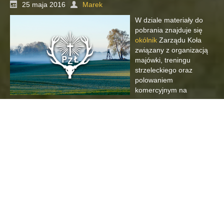
25 maja 2016
Marek
W dziale materiały do
pobrania znajduje się
okólnik
Zarządu Koła
związany z organizacją
majówki, treningu
strzeleckiego oraz
polowaniem
komercyjnym na
rogacze.
Czytaj dalej...
Bez kategorii
Mapy obwodów do konsultacji
10 lipca 2014
Marek
Poniżej prezentujemy