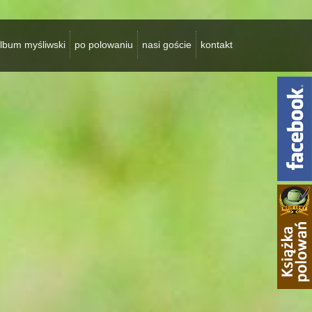
lbum myśliwski
po polowaniu
nasi goście
kontakt