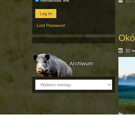
Remember Me
Bez 
Lost Password
Okó
22 m
Archiwum
Archiwum
Bez 