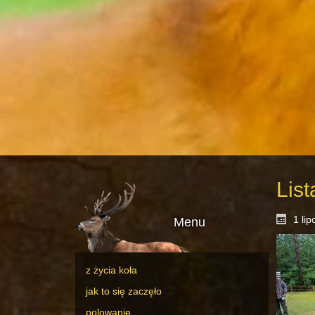
Lis
1 li
Menu
z życia koła
jak to się zaczęło
polowanie