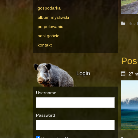
gospodarka
album myśliwski
Bez 
po polowaniu
nasi goście
kontakt
Pos
Login
27 m
Username
Password