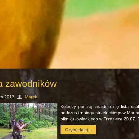
ta zawodników
pca 2013
Marek
Koledzy poniżej znajduje się lista o
podczas treningu strzeleckiego w Mano
pikniku łowieckiego w Trzesiece 20.07. 
Czytaj dalej...