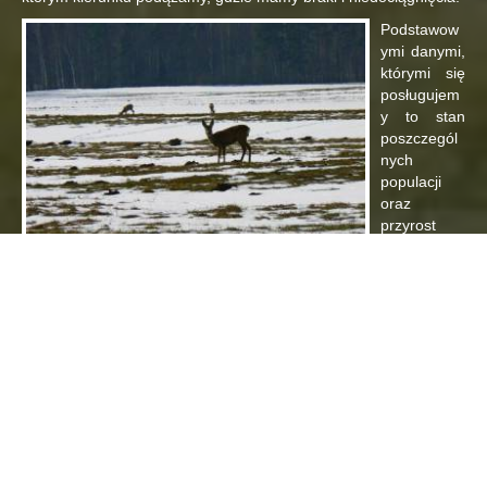
Podstawow
ymi danymi,
którymi się
posługujem
y to stan
poszczegól
nych
populacji
oraz
przyrost
zrealizowan
y określany
przez inwentaryzację całoroczną oraz okresową ze szczególnym
uwzględnieniem populacji jelenia szlachetnego. Pokłosiem tych
danych są plany pozyskania, które narzuca na nas jako
dzierżawców poszczególne jednostki Lasów Państwowych.
Ponadto istotnym czynnikiem w przypadku każdej populacji jest
prawidłowa struktura płci oraz wieku.
POZYSKANIE