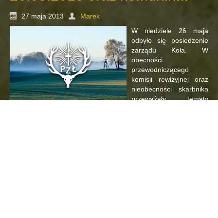
27 maja 2013
Marek
W niedziele 26 maja
odbyło się posiedzenie
zarządu Koła. W
obecności
przewodniczącego
komisji rewizyjnej oraz
nieobecności skarbnika
przeważały tematy
bieżące i organizacyjne.
Członkowie proszeni są o wywiązanie się z zobowiązań wobec
Koła o czym poniżej.
Poruszone zostały tematy:
Organizacja polowania komercyjnego na rogacze (sierpień
trzy osoby)
Organizacja „majówki” w dniu 1.06
Przeniesienie materiałów na ambony pod wiaty
Rozpatrzenie podania o przyjęcie na staż – kandydat
zostanie zaproszony na następne zebranie
Wybór oferty na budowę podjazdu do wiat