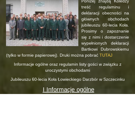
Poniżej znajdą Koledzy
treść regulaminu i
deklaracji obecności na
głównych obchodach
jubileuszu 60-lecia Koła.
Prosimy o zapoznanie
się z nimi i dostarczenie
wypełnionych deklaracji
Bartkowi Dubrowskiemu
(tylko w formie papierowej). Druki można pobrać
TUTAJ
Informacje ogólne oraz regulamin listy gości w związku z
uroczystymi obchodami
Jubileuszu 60-lecia Koła Łowieckiego Darzbór w Szczecinku
I Informacje ogólne
Miejsce: Dwór Pomorski Luboradza
Termin: 12 lipiec godz. 17.00 – oficjalne uroczystości, 19.00
– biesiada do białego rana
Transport w dwie strony: Szczecinek – Kucharowo –
Juchowo – Radacz – Barwice – Luboradza
Nocleg: dla zainteresowanych płatny – osoba