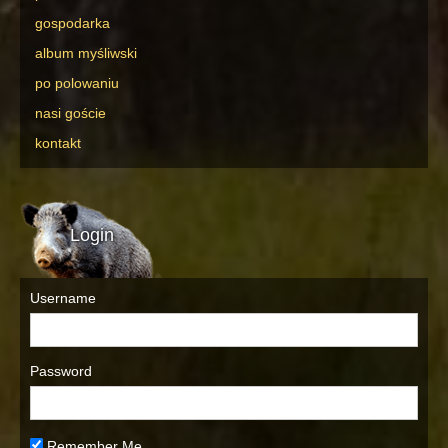
gospodarka
album myśliwski
po polowaniu
nasi goście
kontakt
Login
Username
Password
Remember Me