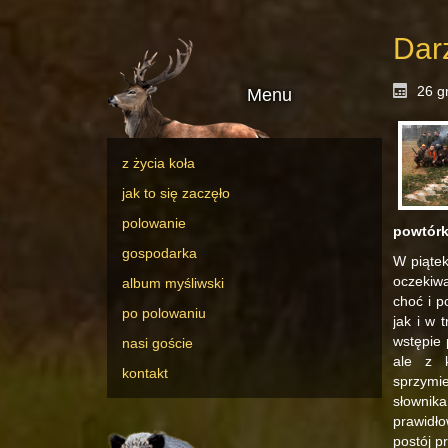
Dar
26 g
Menu
z życia koła
jak to się zaczęło
polowanie
powtór
gospodarka
W piątek
oczekiw
album myśliwski
choć i p
po polowaniu
jak i w 
wstępie 
nasi goście
ale z k
kontakt
sprzymi
słownika
prawidło
postój p