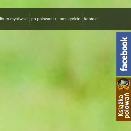
lbum myśliwski
po polowaniu
nasi goście
kontakt