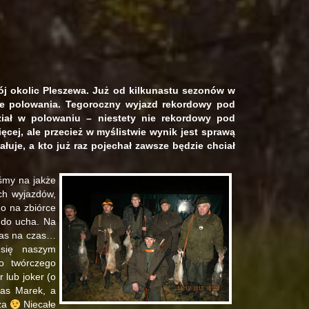
j okolic Pleszewa. Już od kilkunastu sezonów w
ne polowania. Tegoroczny wyjazd rekordowy pod
ział w polowaniu – niestety nie rekordowy pod
ęcej, ale przecież w myślistwie wynik jest sprawą
ałuje, a kto już raz pojechał zawsze będzie chciał
iśmy na jakże
ch wyjazdów,
o na zbiórce
a do ucha. Na
 nas na czas…
 się naszym
o twórczego
 lub joker (o
nas Marek, a
sza
Niecałe