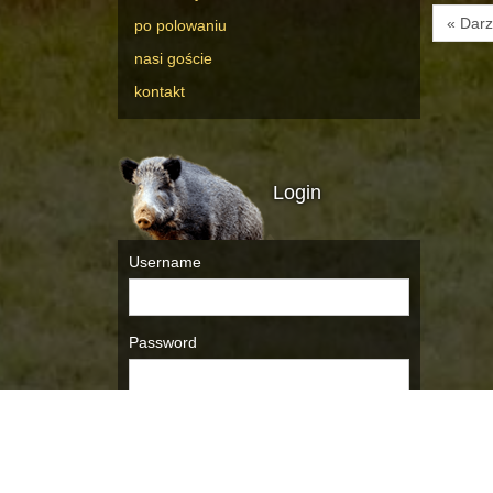
« Darz
po polowaniu
nasi goście
kontakt
Login
Username
Password
Remember Me