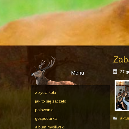
Zab
27 g
Menu
z życia koła
jak to się zaczęło
polowanie
aktu
gospodarka
album myśliwski