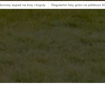
borowy wypad na koty i koguty
Regulamin listy gości na jubileusz 60