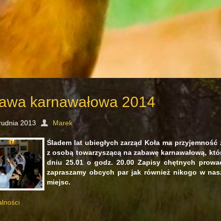
awa karnawałowa 2014
rudnia 2013
Marek
Śladem lat ubiegłych zarząd Koła ma przyjemność
z osobą towarzyszącą na zabawę karnawałową, kt
dniu 25.01 o godz. 20.00 Zapisy chętnych prowa
zapraszamy obcych par jak również nikogo w na
miejsc.
alności