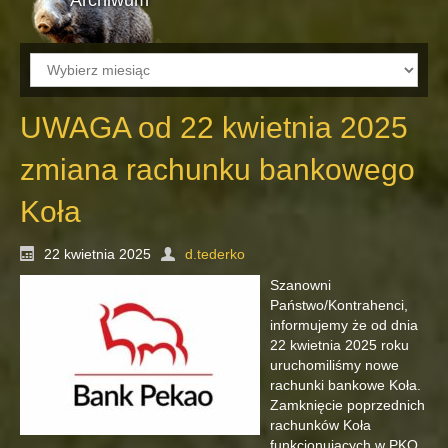
Archiwum
UWAGA od 22 kwietnia 2025
zmiana rachunku bankowego
Koła
22 kwietnia 2025
d.tederko
Szanowni
Państwo/Kontrahenci,
informujemy że od dnia
22 kwietnia 2025 roku
uruchomiliśmy nowe
rachunki bankowe Koła.
Zamknięcie poprzednich
rachunków Koła
funkcjonujących w PKO