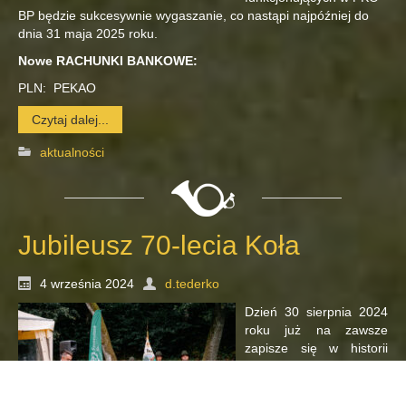
BP będzie sukcesywnie wygaszanie, co nastąpi najpóźniej do
dnia 31 maja 2025 roku.
Nowe RACHUNKI BANKOWE:
PLN: PEKAO
Czytaj dalej...
aktualności
Jubileusz 70-lecia Koła
4 września 2024
d.tederko
Dzień 30 sierpnia 2024
roku już na zawsze
zapisze się w historii
Koła Darzbór. Zewsząd
spływające gratulacje i
słowa uznania tylko