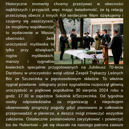
Historyczne momenty chcemy przeżywać w obecności
najbliższych i przyjaciół, więc mając świadomość, że tą relację
przeczytają obecni z innych Kół serdecznie Wam dziękujemy
i
czujemy się zaszczyceni,
że mogliśmy współtworzyć
to wydarzenie w Waszej
obecności. Jeśli
uroczystość myśliwska to
tylko przy dźwiękach
rogów myśliwskich,
marszy i sygnałów
łowieckich specjalnie przygotowanych na Jubileusz 70-lecia
Darzboru w uroczystości wziął udział Zespół Trębaczy Leśnych
Bór ze Szczecinka w pięcioosobowym składzie. To właśnie
sygnał powitanie odegrany przez sygnalistów rozpoczął główną
uroczystość w piątkowe popołudnie 30 sierpnia 2024 roku o
godz. 17.30 w zajeździe Sokolnik k/Szczecinka. Od tygodnia
osoby odpowiedzialne za organizację z niepokojem
obserwowały prognozy pogody gdyż planowano je całkowicie
przeprowadzić w plenerze, a deszcz mógł zniweczyć wszystkie
założenia. Ostatecznie postanowiono zaryzykować i powierzyć
los św. Hubertowi – jak się okazało na naszego patrona zawsze