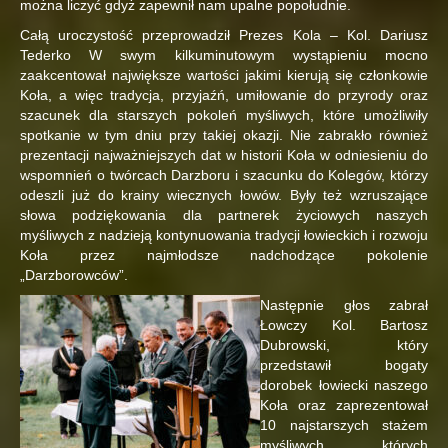
można liczyć gdyż zapewnił nam upalne popołudnie.
Całą uroczystość przeprowadził Prezes Kola – Kol. Dariusz
Tederko W swym kilkuminutowym wystąpieniu mocno
zaakcentował największe wartości jakimi kierują się członkowie
Koła, a więc tradycja, przyjaźń, umiłowanie do przyrody oraz
szacunek dla starszych pokoleń myśliwych, które umożliwiły
spotkanie w tym dniu przy takiej okazji. Nie zabrakło również
prezentacji najważniejszych dat w historii Koła w odniesieniu do
wspomnień o twórcach Darzboru i szacunku do Kolegów, którzy
odeszli już do krainy wiecznych łowów. Były też wzruszające
słowa podziękowania dla partnerek życiowych naszych
myśliwych z nadzieją kontynuowania tradycji łowieckich i rozwoju
Koła przez najmłodsze nadchodzące pokolenie
„Darzborowców”.
Następnie głos zabrał
Łowczy Kol. Bartosz
Dubrowski, który
przedstawił bogaty
dorobek łowiecki naszego
Koła oraz zaprezentował
10 najstarszych stażem
myśliwych, których