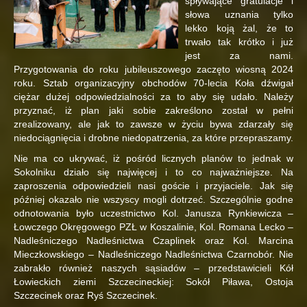
spływające gratulacje i
słowa uznania tylko
lekko koją żal, że to
trwało tak krótko i już
jest za nami.
Przygotowania do roku jubileuszowego zaczęto wiosną 2024
roku. Sztab organizacyjny obchodów 70-lecia Koła dźwigał
ciężar dużej odpowiedzialności za to aby się udało. Należy
przyznać, iż plan jaki sobie zakreślono został w pełni
zrealizowany, ale jak to zawsze w życiu bywa zdarzały się
niedociągnięcia i drobne niedopatrzenia, za które przepraszamy.
Nie ma co ukrywać, iż pośród licznych planów to jednak w
Sokolniku działo się najwięcej i to co najważniejsze. Na
zaproszenia odpowiedzieli nasi goście i przyjaciele. Jak się
później okazało nie wszyscy mogli dotrzeć. Szczególnie godne
odnotowania było uczestnictwo Kol. Janusza Rynkiewicza –
Łowczego Okręgowego PZŁ w Koszalinie, Kol. Romana Lecko –
Nadleśniczego Nadleśnictwa Czaplinek oraz Kol. Marcina
Mieczkowskiego – Nadleśniczego Nadleśnictwa Czarnobór. Nie
zabrakło również naszych sąsiadów – przedstawicieli Kół
Łowieckich ziemi Szczecineckiej: Sokół Piława, Ostoja
Szczecinek oraz Ryś Szczecinek.