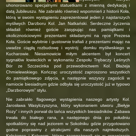
uhonorowano specjalnymi statuetkami z imienną dedykacją i
datą Jubileuszu. Nie zabrakło również wspomnień z historii Koła,
którą w swoim wystąpieniu zaprezentował jeden z najstarszych
myśliwych Darzboru Kol. Jan Natkański. Serdeczne życzenia
składali również goście zasypując nas pamiątkami i
okolicznościowymi prezentami składanymi na ręce Prezesa
Koła. Goście wybitnie i gustownie trafiali z prezentami mając na
uwadze ciągłą rozbudowę i wystrój domku myśliwskiego w
Kucharowie. Niesamowicie miłym akcentem był koncert
sygnałów łowieckich w wykonaniu Zespołu Trębaczy Leśnych
Bór ze Szczecinka pod przewodnictwem Kol. Błażeja
Chmielewskiego. Kończąc uroczystość zaproszono wszystkich
do pamiątkowego zdjęcia, a następnie wszyscy zagościli w
namiocie biesiadnym gdzie odbyła się uroczystość już w typowo
„Darzborowym” stylu.
Nie zabrakło flagowego wystąpienia naszego artysty Kol.
Jarosława Wasylczyszyna, który wykonaniem utworu „Biełyje
Rozy” i innych porwał do tańca wszystkich biesiadników. Zabawa
trwała do białego rana, a następnego dnia po południu
spotkaliśmy się nad jeziorem w Sokolniku gdzie przygotowano
godne poprawiny z atrakcjami dla naszych najmłodszych.
Koleżance i Kolegom, którzy zaangażowali się w organizację