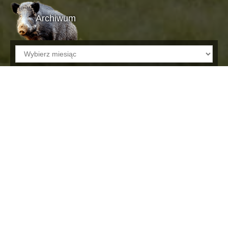
Archiwum
Archiwum
UWAGA od 22 kwietnia 2025
zmiana rachunku bankowego
Koła
22 kwietnia 2025
d.tederko
Szanowni
Państwo/Kontrahenci,
informujemy że od dnia
22 kwietnia 2025 roku
uruchomiliśmy nowe
rachunki bankowe Koła.
Zamknięcie poprzednich