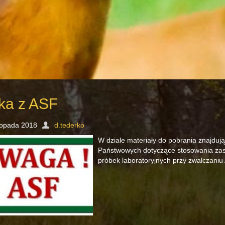
ka z ASF
stopada 2018
d.tederko
W dziale materiały do pobrania znajdu
Państwowych dotyczące stosowania zasa
próbek laboratoryjnych przy zwalczaniu