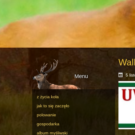
Wal
5 li
Menu
z życia koła
jak to się zaczęło
polowanie
gospodarka
album myśliwski