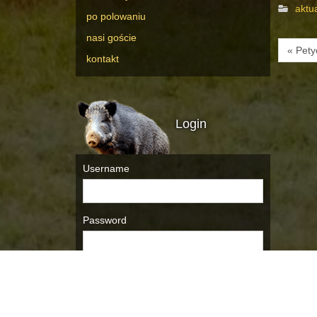
aktu
po polowaniu
nasi goście
« Pety
kontakt
Login
Username
Password
Remember Me