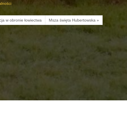
alności
cja w obronie łowiectwa
Msza święta Hubertowska »