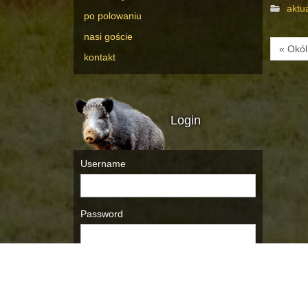
aktu
po polowaniu
nasi goście
« Okól
kontakt
Login
Username
Password
Remember Me