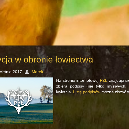
ycja w obronie łowiectwa
wietnia 2017
Marek
Na stronie internetowej
PZŁ
znajduje si
zbiera podpisy (nie tylko myśliwych
kwietnia.
Listę podpisów
można złożyć w