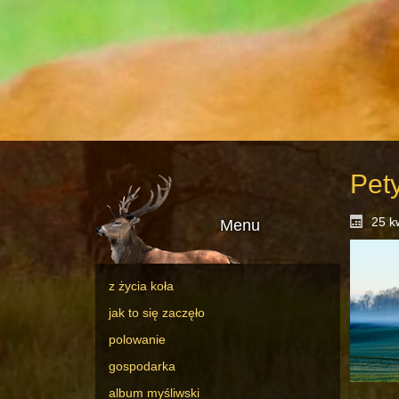
Pet
25 k
Menu
z życia koła
jak to się zaczęło
polowanie
gospodarka
album myśliwski