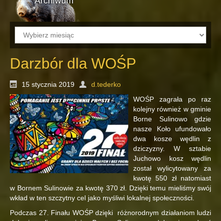
Archiwum
Archiwum
Darzbór dla WOŚP
15 stycznia 2019
d.tederko
WOŚP zagrała po raz
kolejny również w gminie
Borne Sulinowo gdzie
nasze Koło ufundowało
dwa kosze wędlin z
dziczyzny. W sztabie
Juchowo kosz wędlin
został wylicytowany za
kwotę 550 zł natomiast
w Bornem Sulinowie za kwotę 370 zł.
Dzięki temu mieliśmy swój
wkład w ten szczytny cel jako myśliwi lokalnej społeczności.
Podczas 27. Finału WOŚP dzięki różnorodnym działaniom ludzi