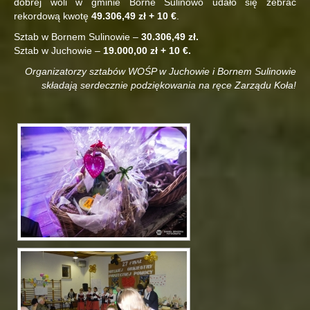
dobrej woli w gminie Borne Sulinowo udało się zebrać
rekordową kwotę
49.306,49 zł + 10 €
.
Sztab w Bornem Sulinowie –
30.306,49 zł.
Sztab w Juchowie –
19.000,00 zł + 10 €.
Organizatorzy sztabów WOŚP w Juchowie i Bornem Sulinowie
składają serdecznie podziękowania na ręce Zarządu Koła!