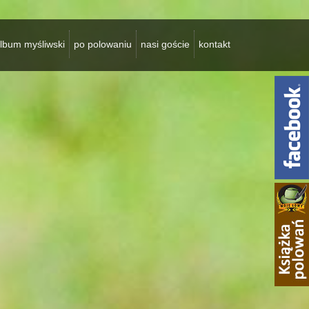
lbum myśliwski
po polowaniu
nasi goście
kontakt