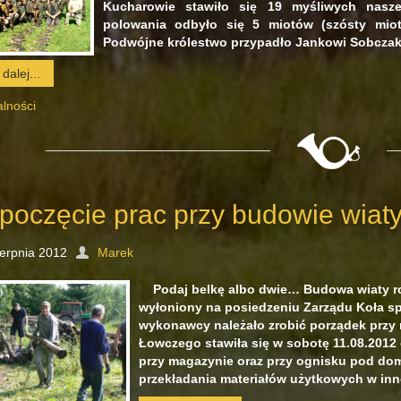
Kucharowie stawiło się 19 myśliwych nasz
polowania odbyło się 5 miotów (szósty mio
Podwójne królestwo przypadło Jankowi Sobczak
dalej...
alności
poczęcie prac przy budowie wiat
ierpnia 2012
Marek
Podaj belkę albo dwie… Budowa wiaty ro
wyłoniony na posiedzeniu Zarządu Koła sp
wykonawcy należało zrobić porządek przy
Łowczego stawiła się w sobotę 11.08.2012 
przy magazynie oraz przy ognisku pod dom
przekładania materiałów użytkowych w inn