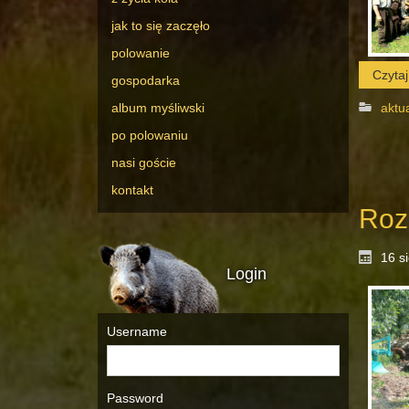
jak to się zaczęło
polowanie
Czytaj 
gospodarka
album myśliwski
aktu
po polowaniu
nasi goście
kontakt
Roz
16 s
Login
Username
Password