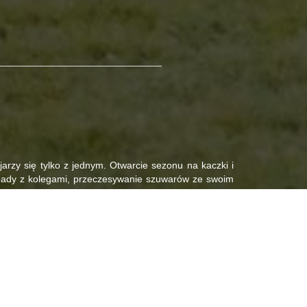
arzy się tylko z jednym. Otwarcie sezonu na kaczki i
pady z kolegami, przeczesywanie szuwarów ze swoim
rzedkłada sobie właśnie ten klimat polowania na