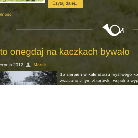
Czytaj dalej...
alności
 to onegdaj na kaczkach bywało
ierpnia 2012
Marek
15 sierpień w kalendarzu myśliwego koj
związane z tym zbiorówki, wspólne wy
psim towarzyszem łowów. Każdy z nas p
Czytaj dalej...
mnienia