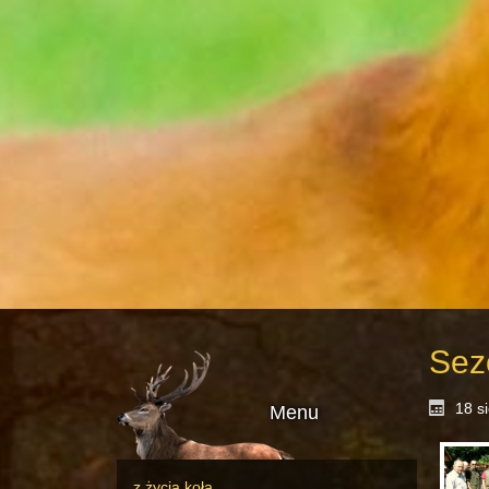
Sez
18 s
Menu
z życia koła