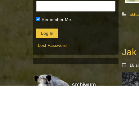
aktu
Remember Me
Lost Password
Jak
16 s
Archiwum
Archiwum
wspo