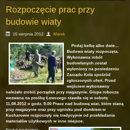
Rozpoczęcie prac przy
budowie wiaty
16 sierpnia 2012
Marek
Podaj belkę albo dwie…
Budowa wiaty rozpoczęta.
Wykonawca robót
budowlanych został
wyłoniony na posiedzeniu
Zarządu Koła spośród
zgłoszonych ofert. Przed
wejściem wykonawcy
należało zrobić porządek przy magazynie. Grupa robocza
wezwana na prośbę Łowczego stawiła się w sobotę
11.08.2012 o godz. 9.00 Prace nad budową wiat, które staną
przy magazynie oraz przy ognisku pod domkiem w
Kucharowie rozpoczęły się tradycyjnie od przekładania
materiałów użytkowych w inne miejsce.
Kiedyś trzykrotnie