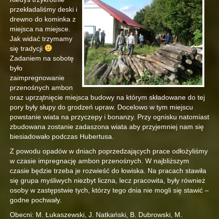
przekładaliśmy deski i
drewno do kominka z
miejsca na miejsce.
Jak widać trzymamy
się tradycji
Zadaniem na sobotę
było
zaimpregnowanie
przenośnych ambon
oraz uprzątnięcie miejsca budowy na którym składowane do tej
pory były słupy do grodzeń upraw. Docelowo w tym miejscu
powstanie wiata na przyczepy i bonanzy. Przy ognisku natomiast
zbudowana zostanie zadaszona wiata aby przyjemniej nam się
biesiadowało podczas Hubertusa.
Z powodu opadów w dniach poprzedzających prace odłożyliśmy
w czasie impregnację ambon przenośnych. W najbliższym
czasie będzie trzeba je rozwieść do łowiska. Na pracach stawiła
się grupa myśliwych niezbyt liczna, lecz pracowita, były również
osoby w zastępstwie tych, którzy tego dnia nie mogli się stawić –
godne pochwały.
Obecni: M. Łukaszewski, J. Natkański, B. Dubrowski, M.