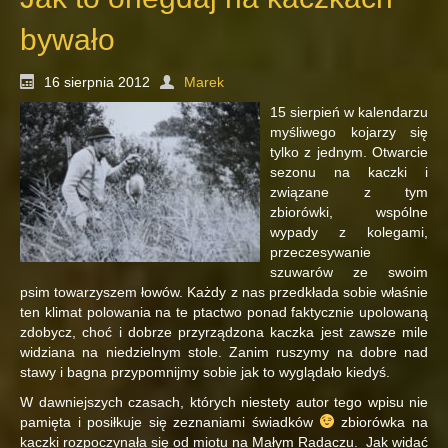
bywało
16 sierpnia 2012
Marek
15 sierpień w kalendarzu
myśliwego kojarzy się
tylko z jednym. Otwarcie
sezonu na kaczki i
związane z tym
zbiorówki, wspólne
wypady z kolegami,
przeczesywanie
szuwarów ze swoim
psim towarzyszem łowów. Każdy z nas przedkłada sobie właśnie
ten klimat polowania na te ptactwo ponad faktycznie upolowaną
zdobycz, choć i dobrze przyrządzona kaczka jest zawsze mile
widziana na niedzielnym stole. Zanim ruszymy na dobre nad
stawy i bagna przypomnijmy sobie jak to wyglądało kiedyś.
W dawniejszych czasach, których niestety autor tego wpisu nie
pamięta i posiłkuje się zeznaniami świadków
zbiorówka na
kaczki rozpoczynała się od miotu na Małym Radaczu. Jak widać