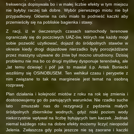
frekwencja dopisywała bo i w małej liczbie efekty w tym miejscu
nie byłyby raczej tak dobre. Wybór pierwszego miotu nie był
przypadkowy. Głównie na celu miało to podnieść kaczki aby
przemieściły się na pobliskie bagienka i stawy.
Z racji, iż w ówczesnych czasach samochody terenowe
ograniczały się do poczciwych UAZ-ów, których nie każdy mogł
sobie pozwolić użytkować, dojazd do śródpolnych stawów w
okresie kiedy drogi dojazdowe nierzadko były porozjeżdżane
przez maszyny używane do żniw był mocno utrudniony. Dzisiaj
problemu nie ma bo co drugi myśliwy dysponuje terenówką, ale
„lat temu dziesięć i pół’ jak to mawiał ś.p. Antek Boniecki
woziliśmy się OSINOBUSEM. Ten wehikuł czasu i perypetie z
nim związane to tak na marginesie jest temat na osobną
rozprawę.
Plan działania i kolejność miotów z roku na rok się zmienia i
dostosowujemy go do panujących warunków. Nie rzadko suche
lato zmuszało nas do rezygnacji z pędzenia małych
śródpolnych zbiorników wodnych, gdyż niski poziom wody
niekorzystnie wpływał na liczbę bytujących tam kaczek. Jednak
niemal każdego roku na dobre efekty możemy liczyć nieopodal
Jelenia. Zwłaszcza gdy pola jeszcze nie są zaorane i kaczki