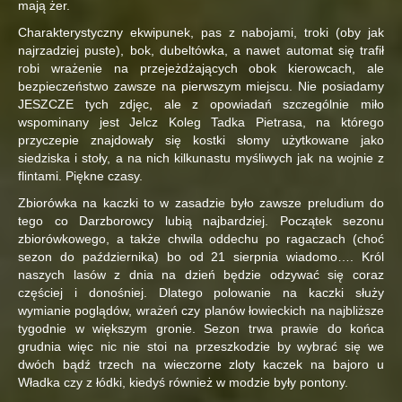
mają żer.
Charakterystyczny ekwipunek, pas z nabojami, troki (oby jak
najrzadziej puste), bok, dubeltówka, a nawet automat się trafił
robi wrażenie na przejeżdżających obok kierowcach, ale
bezpieczeństwo zawsze na pierwszym miejscu. Nie posiadamy
JESZCZE tych zdjęc, ale z opowiadań szczególnie miło
wspominany jest Jelcz Koleg Tadka Pietrasa, na którego
przyczepie znajdowały się kostki słomy użytkowane jako
siedziska i stoły, a na nich kilkunastu myśliwych jak na wojnie z
flintami. Piękne czasy.
Zbiorówka na kaczki to w zasadzie było zawsze preludium do
tego co Darzborowcy lubią najbardziej. Początek sezonu
zbiorówkowego, a także chwila oddechu po ragaczach (choć
sezon do października) bo od 21 sierpnia wiadomo…. Król
naszych lasów z dnia na dzień będzie odzywać się coraz
częściej i donośniej. Dlatego polowanie na kaczki służy
wymianie poglądów, wrażeń czy planów łowieckich na najbliższe
tygodnie w większym gronie. Sezon trwa prawie do końca
grudnia więc nic nie stoi na przeszkodzie by wybrać się we
dwóch bądź trzech na wieczorne zloty kaczek na bajoro u
Władka czy z łódki, kiedyś również w modzie były pontony.