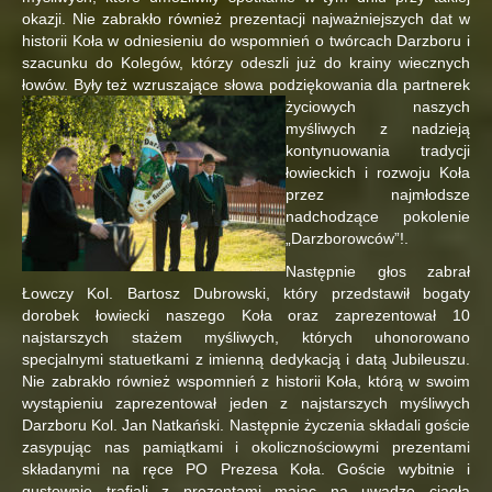
okazji. Nie zabrakło również prezentacji najważniejszych dat w
historii Koła w odniesieniu do wspomnień o twórcach Darzboru i
szacunku do Kolegów, którzy odeszli już do krainy wiecznych
łowów. Były też wzruszające słowa podziękowania
dla partnerek
życiowych naszych
myśliwych z nadzieją
kontynuowania tradycji
łowieckich i rozwoju Koła
przez najmłodsze
nadchodzące pokolenie
„Darzborowców”!.
Następnie głos zabrał
Łowczy Kol. Bartosz Dubrowski, który przedstawił bogaty
dorobek łowiecki naszego Koła oraz zaprezentował 10
najstarszych stażem myśliwych, których uhonorowano
specjalnymi statuetkami z imienną dedykacją i datą Jubileuszu.
Nie zabrakło również wspomnień z historii Koła, którą w swoim
wystąpieniu zaprezentował jeden z najstarszych myśliwych
Darzboru Kol. Jan Natkański. Następnie życzenia składali goście
zasypując nas pamiątkami i okolicznościowymi prezentami
składanymi na ręce PO Prezesa Koła. Goście wybitnie i
gustownie trafiali z prezentami mając na uwadze ciągłą