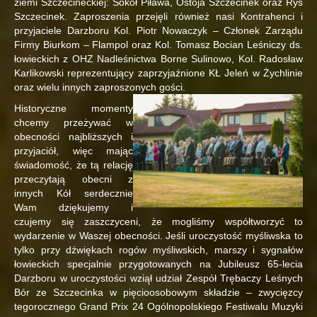
ziemi Szczecineckiej: Sokół Piława, Ostoja Szczecinek oraz Ryś
Szczecinek. Zaproszenia przejęli również nasi Kontrahenci i
przyjaciele Darzboru Kol. Piotr Nowaczyk – Członek Zarządu
Firmy Biurkom – Flampol oraz Kol. Tomasz Bocian Leśniczy ds.
łowieckich z OHZ Nadleśnictwa Borne Sulinowo, Kol. Radosław
Karlikowski reprezentujący zaprzyjaźnione KŁ Jeleń w Żychlinie
oraz wielu innych zaproszonych gości.
Historyczne momenty
chcemy przeżywać w
obecności najbliższych i
przyjaciół, więc mając
świadomość, że tą relację
przeczytają obecni z
innych Kół serdecznie
Wam dziękujemy i
czujemy się zaszczyceni, że mogliśmy współtworzyć to
wydarzenie w Waszej obecności. Jeśli uroczystość myśliwska to
tylko przy dźwiękach rogów myśliwskich, marszy i sygnałów
łowieckich specjalnie przygotowanych na Jubileusz 65-lecia
Darzboru w uroczystości wziął udział Zespół Trębaczy Leśnych
Bór ze Szczecinka w pięcioosobowym składzie – zwycięzcy
tegorocznego Grand Prix 24 Ogólnopolskiego Festiwalu Muzyki