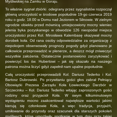
Myśliwskiej na Zamku w Goraju.
To właśnie sygnał zbiórki odegrany przez sygnalistów rozpoczął
główną uroczystość w środowe popołudnie 19-go czerwca 2019
roku o godz. 18.00 w Domu nad Jeziorem w Silnowie. W zielnym
ogrodzie obiektu przed mównicą umiejscowiony mocny wieniec
jelenia byka pozyskanego w obwodzie 126 nieopodal miejsca
uroczystości przez Kol. Mirosława Kalembasę okazywał mocny
dorobek koła. Od rana osoby odpowiedzialne za organizację z
niepokojem obserwowały prognozy pogody gdyż planowano je
całkowicie przeprowadzić w plenerze, a deszcz mógł zniweczyć
wszystkie założenia. Ostatecznie postanowiono zaryzykować i
powierzyć los św. Hubertowi – jak się okazało na naszego
patrona można liczyć gdyż zapełnił nam upalne popołudnie.
Całą uroczystość przeprowadzili Kol. Dariusz Tederko i Kol.
Bartosz Dubrowski. Po przywitaniu gości głos zabrał Pełniący
Obowiązki Prezesa Zarządu Koła Łowieckiego Darzbór w
Szczecinku – Kol. Dariusz Tederko witając zaproszonych gości
rodziny oraz przyjaciół Koła. W swym kilkuminutowym
wystąpieniu mocno zaakcentował największe wartości jakimi
kierują się członkowie Koła, a więc tradycja, przyjaźń,
umiłowanie do przyrody oraz szacunek dla starszych pokoleń
myśliwych, które umożliwiły spotkanie w tym dniu przy takiej