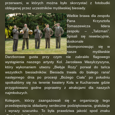
przerwami, w których można było skorzystać z fotobudki
obleganej przez uczestników myśliwskiej biesiady.
Wielkie brawa dla zespołu
Pana Krzysztofa
Tomaszewicza lidera
zespołu – „Talizman”.
Spisali się rewelacyjnie,
doskonale
wkomponowując się w
nasze myśliwskie
Darzborowe gusta przy czym nie zabrakło flagowego
wystąpienia naszego artysty Kol. Jarosława Wasylczyszyna,
który wykonaniem utworu „Biełyje Rozy” porwał do tańca
wszystkich biesiadników. Biesiada trwała do białego rana!
następnego dnia po procesji „Bożego Ciała” po południu
spotkaliśmy się na terenie kwatery Koła w Kucharowie gdzie
przygotowano godne poprawiny z atrakcjami dla naszych
najmłodszych.
Kolegom, którzy zaangażowali się w organizację tego
przedsięwzięcia składamy serdeczne podziękowania, gratulacje
i wyrazy szacunku. To była prawdziwa jakość spod znaku