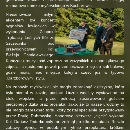
rozbudowę domku myśliwskiego w Kucharowie.
Niesamowicie miłym
akcentem był koncert
sygnałów łowieckich w
wykonaniu Zespołu
Trębaczy Leśnych Bór ze
Szczecinka pod
przewodnictwem Kol.
Błażeja Chmielewskiego.
Kończąc uroczystość zaproszono wszystkich do pamiątkowego
zdjęcia, a następnie powoli przemieszczano się do sali balowej
gdzie miała mieć miejsce kolejna część już w typowo
„Darzborowym” stylu.
Na zabawie myśliwskiej nie mogło zabraknąć dziczyzny, która
była niemal w każdej postaci. Liczne wędliny wystawione na
stole wiejskim, a przed północą zaserwowano gościom
pieczonego dzika oraz prosiaka. Jako, że to nasze urodziny to
nie mogło zabraknąć tortu, który został specjalnie przygotowany
przez Paulę Dubrowską. Honorowe pierwsze „cięcie” wykonał
Kol. Dariusz Tederko cały tort zniknął po kilku minutach. Reszta
zabawy płynęła w podobnym rytmie przeplatana krótkimi