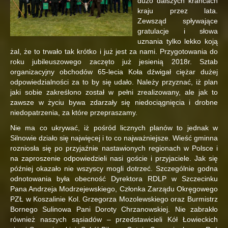
dużo dalszych krańcach
kraju przez lata.
Zewsząd spływające
gratulacje i słowa
uznania tylko lekko koją
żal, że to trwało tak krótko i już jest za nami. Przygotowania do
roku jubileuszowego zaczęto już jesienią 2018r. Sztab
organizacyjny obchodów 65-lecia Koła dźwigał ciężar dużej
odpowiedzialności za to by się udało.
Należy przyznać, iż plan
jaki sobie zakreślono został w pełni zrealizowany, ale jak to
zawsze w życiu bywa zdarzały się niedociągnięcia i drobne
niedopatrzenia, za które przepraszamy.
Nie ma co ukrywać, iż pośród licznych planów to jednak w
Silnowie działo się najwięcej i to co najważniejsze. Wieść gminna
rozniosła się po przyjaźnie nastawionych regionach w Polsce i
na zaproszenie odpowiedzieli nasi goście i przyjaciele. Jak się
później okazało nie wszyscy mogli dotrzeć. Szczególnie godna
odnotowania była obecność Dyrektora RDLP w Szczecinku
Pana Andrzeja Modrzejewskiego, Członka Zarządu Okręgowego
PZŁ w Koszalinie Kol. Grzegorza Mozolewskiego oraz Burmistrz
Bornego Sulinowa Pani Doroty Chrzanowskiej. Nie zabrakło
również naszych sąsiadów – przedstawicieli Kół Łowieckich