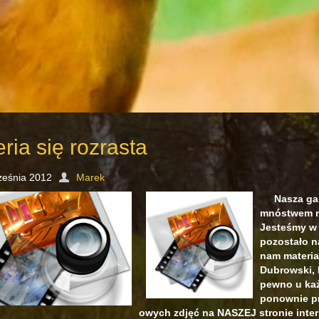
ria się rozrasta
ześnia 2012
Marek
Nasza gal
mnóstwem m
Jesteśmy w 
pozostało n
nam materia
Dubrowski, 
pewno u każ
ponownie pr
owych zdjęć na NASZEJ stronie inter