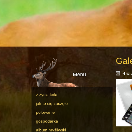
Gale
4 wr
Menu
z życia koła
jak to się zaczęło
polowanie
gospodarka
album myśliwski