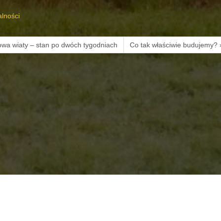
alności
wa wiaty – stan po dwóch tygodniach
Co tak właściwie budujemy? 