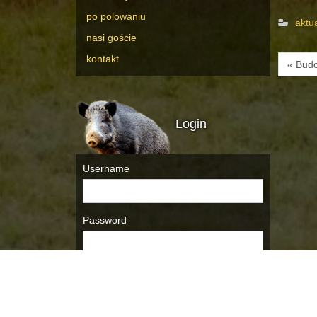
po polowaniu
aktu
nasi goście
kontakt
« Budo
Login
Username
Password
Remember Me