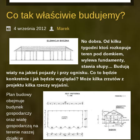
Co tak właściwie budujemy?
4 września 2012
Marek
No dobra. Od kilku
tygodni ktoś rozkopuje
teren pod domkiem,
wylewa fundamenty,
stawia słupy… Budują
wiaty na jakieś pojazdy i przy ognisku. Co to będzie
konkretnie i jak będzie wyglądać? Może kilka zrzutów z
projektu kilka rzeczy wyjaśni.
Plan budowy
obejmuje
budynek
gospodarczy
oraz wiatę
gospodarczą na
terenie naszej
działki w