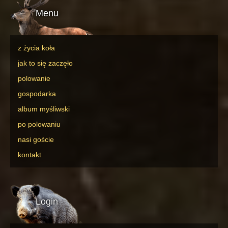
Menu
z życia koła
jak to się zaczęło
polowanie
gospodarka
album myśliwski
po polowaniu
nasi goście
kontakt
Login