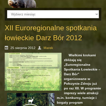
Archiwum
XII Euroregionalne spotkania
łowieckie Darz Bór 2012
25 sierpnia 2012
Marek
Wielkimi krokami
zbliżają się
„Euroregionalne
Spotkania Łowieckie –
Darz Bór”
organizowane w
Połczynie-Zdroju już
po raz XII. W programie
imprezy wiele atrakcji
m.in. konkursy, turnieje i
bogaty program