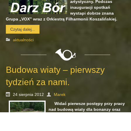
artystyczny. Podczas
inauguracji spotkań
wystapi dobrze znana
Grupa „VOX” wraz z Orkiestrą Filharmonii Koszalińskiej.
Czytaj dalej...
aktualności
Budowa wiaty – pierwszy
tydzień za nami.
24 sierpnia 2012
Marek
Widać pierwsze postępy przy pracy
nad budową wiaty dla bonanzy oraz
zgromadzonych gości przy ognisku w
Kucharowie. Jak narazie pracownicy
zajmują się pracami ziemnymi przy