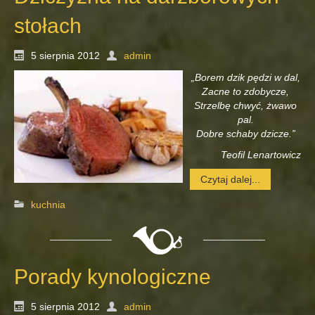
stołach
5 sierpnia 2012
admin
„Borem dzik pędzi w dal,
Zacne to zdobycze,
Strzelbę chwyć, żwawo
pal.
Dobre schaby dzicze.”
Teofil Lenartowicz
Czytaj dalej...
kuchnia
Porady kynologiczne
5 sierpnia 2012
admin