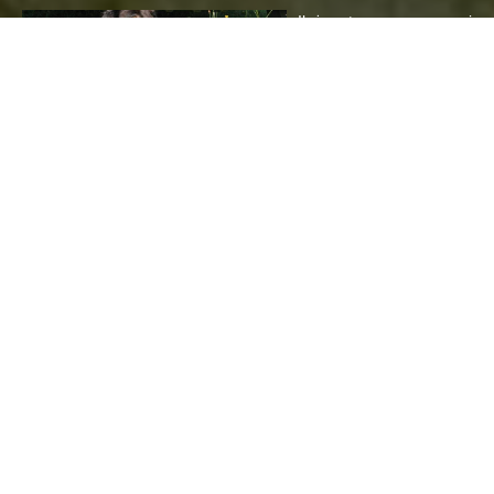
Ileż to razy nasi
czworonodzy towarzysze
łowów przysparzali nam
emocji, dumy, a czasem
nawet ulgi, gdy okazało
się, że „pudło” okazało
sie jednak celnym
strzałem bądź ranne
zwierzę mogło liczyć na
strzał łaski. Jednak nawet najstarsi psiarze wiedzą, iż każdy
Czytaj dalej...
kynologia
Nowy 21 odcinek magazynu
„Darz Bór”