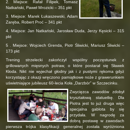
2. Miejsce: Rafał Filipek, Tomasz
Natkański, Paweł Mrozicki – 351 pkt
3. Miejsce: Marek Łukaszewski, Adam
Zaręba, Robert Proć – 341 pkt
4. Miejsce: Jan Natkański, Jarosław Duda, Jerzy Kęsicki – 315
pkt
5 . Miejsce: Wojciech Grenda, Piotr Śliwicki, Mariusz Śliwicki –
173 pkt
Trening strzelecki zakończył wspólny poczęstunek z
grillowanych mięsnych potraw, o które postarał się Sławek
Kłoda. Nikt nie wyjechał głodny jak i z pustymi rękoma gdyż
korzystając z okazji wręczono pamiątkowe noże z grawerunkiem
uświetniające jubileusz 60-lecia Koła „Darzbór” w Szczecinku.
Zwycięzca zawodów zdobył
kryształową statuetkę. Dla
Piotra jest to już druga więc
specjalna gablota by się
przydała. W nagrodę za
dobrą postawę w zawodach
pierwsza trójka klasyfikacji generalnej została wyróżniona