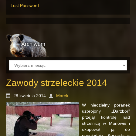
Lost Password
Archiwum
Archiwum
Zawody strzeleckie 2014
28 kwietnia 2014
Marek
W niedzielny poranek
uzbrojony „Darzbór”
przejął kontrolę nad
strzelnicą w Manowie i
okupował ją do
popołudnia. Korzystając