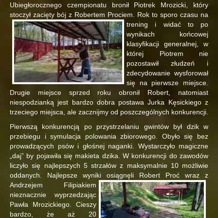
Ubiegłorocznego czempionatu bronił Piotrek Mrozicki, który
stoczył zacięty bój z Robertem
Prociem. Rok to sporo czasu na
trening i widać to po
wynikach końcowej
klasyfikacji generalnej, w
której Piotrem nie
pozostawił złudzeń i
zdecydowanie wysforował
się na pierwsze miejsce.
Drugie miejsce sprzed roku obronił Robert, natomiast
niespodzianką jest bardzo dobra postawa Jurka Kęsickiego z
trzeciego miejsca, ale zacznijmy od poszczególnych konkurencji.
Pierwszą konkurencją po przystrzelaniu gwintów był dzik w
przebiegu i symulacja polowania zbiorowego. Obyło się bez
prowadzących psów i głośnej naganki. Wystarczyło magiczne
„daj” by pojawiła się makieta dzika. W konkurencji do zawodów
liczyło się najlepszych 5 strzałów z maksymalnie 10 możliwie
oddanych. Najlepsze wyniki osiągnęli Robert Proć wraz z
Andrzejem
Filipiakiem
nieznacznie wyprzedzając
Pawła Mrozickiego. Cieszy
bardzo, że aż 20