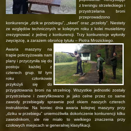
z treningu strzeleckiego i
przystrzelania broni
przeprowadzono
konkurencje „dzik w przebiegu”, „skeet” oraz „przeloty”. Niestety
ze względów technicznych w kolejnym roku z kolei musieliśmy
zrezygnować z jednej z konkurencji. Trzy konkurencje wyłoniły
zwycięzcę, a zarazem obrońcę tytułu – Piotra Mrozickiego.
Awaria maszyny na
trapie pokrzyżowała nam
plany i przyczyniła się do
postoju każdej z
czterech grup. W tym
roku członkowie
przyłożyli się do
przygotowania broni na strzelnicę. Wszystkie jednostki zostały
przystrzelane i zweryfikowano je jako celne przez co same
zawody przebiegały sprawnie pod okiem naszych czterech
instruktorów. Na koniec dnia awaria kolejnej maszyny przy
„dziku w przebiegu” uniemożliwiła dokończenie konkurencji kilku
zawodnikom, ale nie miało to wielkiego znaczenia przy
czołowych miejscach w generalnej klasyfikacji.