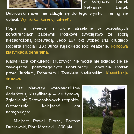
w kolejności Tomek
Natkański i Bartek
Dubrowski nawet nie zbliżyli się do tego wyniku. Trening się
opłacił.
Wyniki konkurencji „skeet”.
Popis na „skeecie” i równe strzelanie w pozostałych
konkurencjach zapewnił Piotrkowi zwycięstwo ze sporą
niezagrożoną przewagą. Jego 167 pkt wobec 141 drugiego
Roberta Procia i 133 Jurka Kęsickiego robi wrażenie.
Końcowa
klasyfikacja generalna.
Klasyfikacja konkurencji śrutowych nie mogła nie składać się ze
zwycięzców poszczególnych konkurencji. Ponownie Piotrek
przed Jurkiem, Robertem i Tomkiem Natkańskim.
Klasyfikacja
śrutowa.
Po raz pierwszy wprowadziliśmy
dodatkową klasyfikację – drużynową.
Zgłosiło się 5 trzyosobowych zespołów.
Ostatecznie kolejność jest
następująca:
1. Miejsce: Paweł Firaza, Bartosz
Dubrowski, Piotr Mrozicki – 398 pkt