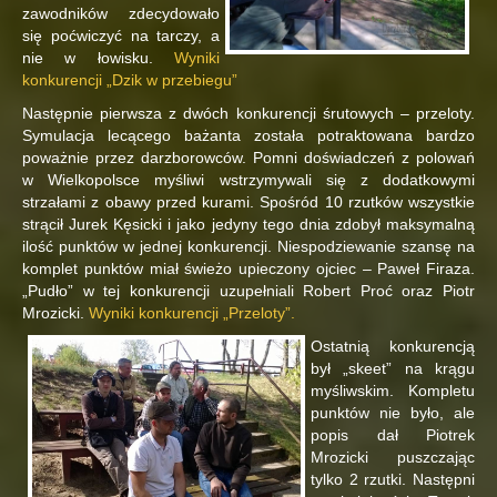
zawodników zdecydowało
się poćwiczyć na tarczy, a
nie w łowisku.
Wyniki
konkurencji „Dzik w przebiegu”
Następnie pierwsza z dwóch konkurencji śrutowych – przeloty.
Symulacja lecącego bażanta została potraktowana bardzo
poważnie przez darzborowców. Pomni doświadczeń z polowań
w Wielkopolsce myśliwi wstrzymywali się z dodatkowymi
strzałami z obawy przed kurami. Spośród 10 rzutków wszystkie
strącił Jurek Kęsicki i jako jedyny tego dnia zdobył maksymalną
ilość punktów w jednej konkurencji. Niespodziewanie szansę na
komplet punktów miał świeżo upieczony ojciec – Paweł Firaza.
„Pudło” w tej konkurencji uzupełniali Robert Proć oraz Piotr
Mrozicki.
Wyniki konkurencji „Przeloty”.
Ostatnią konkurencją
był „skeet” na krągu
myśliwskim. Kompletu
punktów nie było, ale
popis dał Piotrek
Mrozicki puszczając
tylko 2 rzutki. Następni