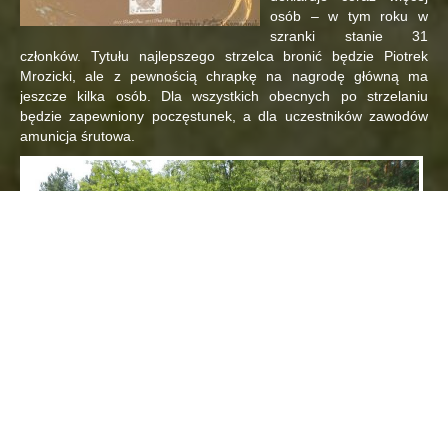
osób – w tym roku w
szranki stanie 31
członków. Tytułu najlepszego strzelca bronić będzie Piotrek
Mrozicki, ale z pewnością chrapkę na nagrodę główną ma
jeszcze kilka osób. Dla wszystkich obecnych po strzelaniu
będzie zapewniony poczęstunek, a dla uczestników zawodów
amunicja śrutowa.