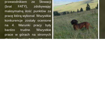
przewodnikiem ze Słowacji
(brat FATY), zdobywając
maksymalną ilość punktów za
pracę którą wykonał. Wszystkie
konkurencje zostały ocenione
na 4. Warunki pracy były
bardzo trudne. Wszystkie
prace w górach na stromych
zboczach w tym sztuczna
ścieżka zakładana pod górę
1100 m.
W drugim dniu memoriału padał cały dzień deszcz który
skutecznie zmył farbę. Niestety nie dopisały postrzałki. Nie było
żadnej pracy z gonem i stanowieniem. Wszystkie znalezione
postrzałki były martwe. Andrzej z Fatą na sztucznym tropie
odnalazł zestrzał po 2,5 minutach, na ścieżce odnalazł wszystkie
3 znaki i po 25 minutach zameldował się przy cielaku leżącym
na szczycie góry.
Po zrobieniu ścieżki wezwano go
pracy na postrzelonej łani daniela,
którą podjął po 8,5 godzinach od