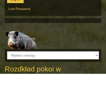
Lost Password
Archiwum
Archiwum
Rozdkład pokoi w
Dortmundzie
10 stycznia 2013
Marek
Aby uniknąć
zamieszania ogłaszamy
rozkład pokoi sugerując