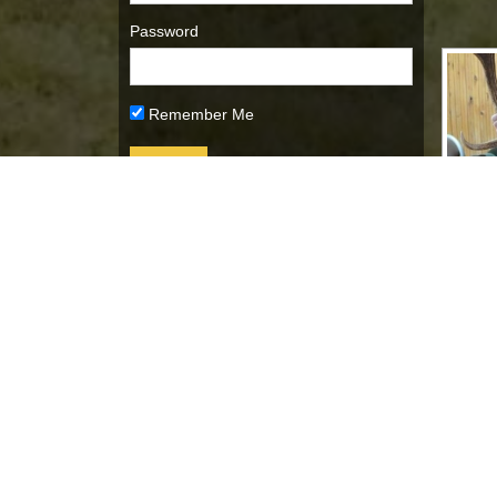
Password
Remember Me
Lost Password
Archiwum
Archiwum