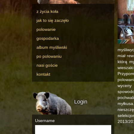
z życia koła
jak to się zaczęło
polowanie
gospodarka
album myśliwski
myśliwyc
miał rew
po polowaniu
którą m
nasi goście
wieszak
Przypom
kontakt
polowani
wyceny 
spowodo
pochwali
Login
myłkusa
nieszczę
selekcj
Username
2013/20