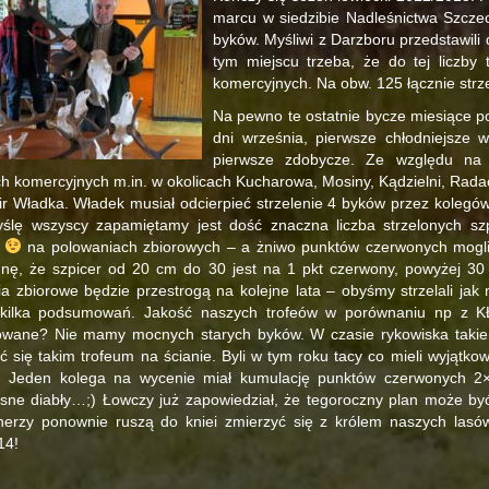
marcu w siedzibie Nadleśnictwa Szczec
byków. Myśliwi z Darzboru przedstawil
tym miejscu trzeba, że do tej liczby
komercyjnych. Na obw. 125 łącznie strz
Na pewno te ostatnie bycze miesiące p
dni września, pierwsze chłodniejsze w
pierwsze zdobycze. Ze względu na 
h komercyjnych m.in. w okolicach Kucharowa, Mosiny, Kądzielni, Rada
ir Władka. Władek musiał odcierpieć strzelenie 4 byków przez kolegów
yślę wszyscy zapamiętamy jest dość znaczna liczba strzelonych szp
i
na polowaniach zbiorowych – a żniwo punktów czerwonych mogli c
nę, że szpicer od 20 cm do 30 jest na 1 pkt czerwony, powyżej 30 
a zbiorowe będzie przestrogą na kolejne lata – obyśmy strzelali jak
kilka podsumowań. Jakość naszych trofeów w porównaniu np z KŁ
wane? Nie mamy mocnych starych byków. W czasie rykowiska takie 
ć się takim trofeum na ścianie. Byli w tym roku tacy co mieli wyjątkow
. Jeden kolega na wycenie miał kumulację punktów czerwonych 2×1
sne diabły…;) Łowczy już zapowiedział, że tegoroczny plan może być
onerzy ponownie ruszą do kniei zmierzyć się z królem naszych las
14!