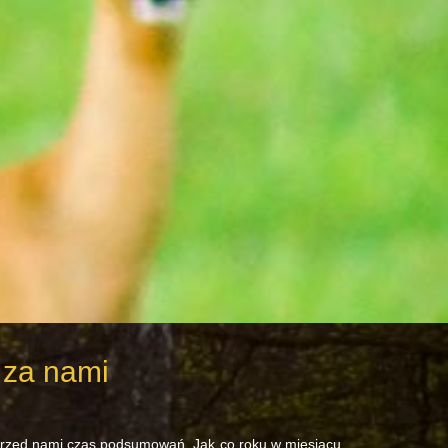
 za nami
Przed nami czas podsumowań. Jak co roku w miesiącu