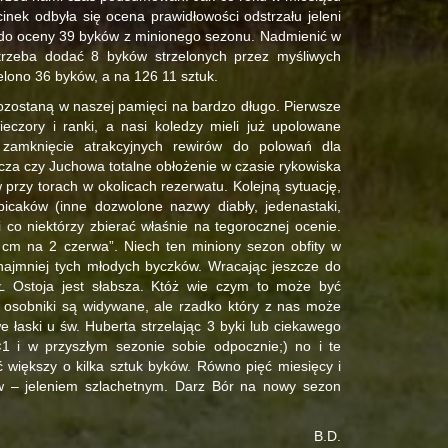
inek odbyła się ocena prawidłowości odstrzału jeleni
i do oceny 39 byków z minionego sezonu. Nadmienić w
 trzeba dodać 8 byków strzelonych przez myśliwych
elono 36 byków, a na 126 11 sztuk.
ozostaną w naszej pamięci na bardzo długo. Pierwsze
ieczory i ranki, a nasi koledzy mieli już upolowane
zamknięcie atrakcyjnych rewirów do polowań dla
cza czy Juchowa totalne obłożenie w czasie rykowiska
 przy torach w okolicach rezerwatu. Kolejną sytuację,
icaków (inne dozwolone nazwy diabły, jedenastaki,
o niektórzy zbierać właśnie na tegorocznej ocenie.
cm na 2 czerwa”. Niech ten miniony sezon obfity w
 najmniej tych młodych byczków. Wracając jeszcze do
 Ostoja jest słabsza. Któż wie czym to może być
osobniki są widywane, ale rzadko który z nas może
e łaski u św. Huberta strzelając 3 byki lub ciekawego
 i w przyszłym sezonie sobie odpocznie;) no i te
 większy o kilka sztuk byków. Równo pięć miesięcy i
ów – jeleniem szlachetnym. Darz Bór na nowy sezon
B.D.