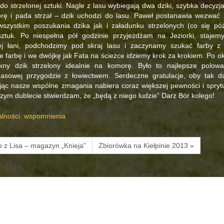
do strzelonej sztuki. Nagle z lasu wybiegają dwa dziki, szybka decyzj
ę i pada strzał – dzik uchodzi do lasu. Paweł postanawia wezwać p
szystkim poszukania dzika jak i załadunku strzelonych (co się póź
ztuk. Po niespełna pół godzinie przyjeżdżam na Jeziorki, stajem
nej łani, podchodzimy pod skraj lasu i zaczynamy szukać farby z
e farbę i we dwójkę jak Fata na ścieżce idziemy krok za krokiem. Po 
ękny dzik strzelony idealnie na komorę. Było to najlepsze polow
zasowej przygodzie z łowiectwem. Serdeczne gratulacje, oby tak da
ąc nasze wspólne zmagania nabiera coraz większej pewności i sprytu
zym dublecie stwierdzam, że „będą z niego ludzie” Darz Bór kolego!
alności
,
wspomnienia
o z Lisa – magazyn „Knieja”
Zbiorówka na Kiełpinie 2013 »