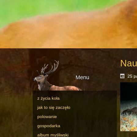
Nau
25 p
Menu
z życia koła
jak to się zaczęło
polowanie
gospodarka
album myśliwski