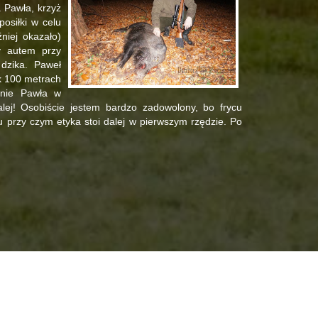
a Pawła, krzyż
osiłki w celu
niej okazało)
y autem przy
 dzika. Paweł
ok 100 metrach
anie Pawła w
lej! Osobiście jestem bardzo zadowolony, bo frycu
 przy czym etyka stoi dalej w pierwszym rzędzie. Po