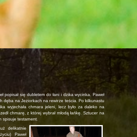
ł popisał się dubletem do łani i dzika wycinka. Paweł
h dęba na Jeziorkach na rewirze teścia. Po kilkunastu
ika wyjechała chmara jeleni, lecz było za daleko na
szedł chmarę, z której wybrał młodą łańkę. Sztucer na
 spisuje testament.
uż delikatnie
życiu) Paweł