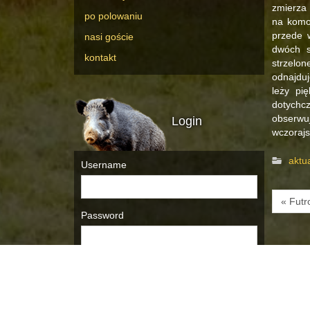
zmierza 
po polowaniu
na komor
przede w
nasi goście
dwóch s
kontakt
strzelo
odnajduj
leży pi
dotychc
obserwuj
Login
wczorajs
aktu
Username
« Futr
Password
Remember Me