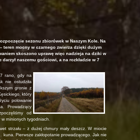
rozpoczęcie sezonu zbiorówek w Naszym Kole. Na
u – teren mocny w czarnego zwierza dzięki dużym
owaniem skoszono uprawę więc nadzieja na dziki w
e darzył naszemu gościowi, a na rozkładzie w 7
 7 rano, gdy na
 nie ostudziła
ększym gronie z
ęsickiego, który
życiu polowanie
ka. Prowadzący
zpoczęliśmy od
y w minionych tygodniach.
awet strzału – z dużej chmury mały deszcz. W miocie
… kuna. Pierwsze zakłopotanie prowadzącego. Jak nie