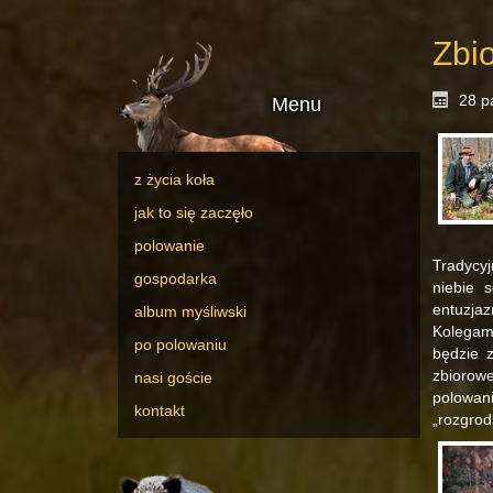
Zbi
28 p
Menu
z życia koła
jak to się zaczęło
polowanie
Tradycy
gospodarka
niebie 
entuzja
album myśliwski
Kolegami
po polowaniu
będzie 
zbiorow
nasi goście
polowan
kontakt
„rozgrod