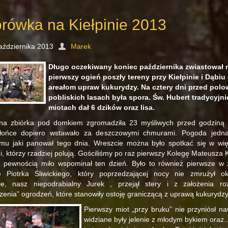
orówka na Kiełpinie 2013
aździernika 2013
Marek
Długo oczekiwany koniec października zwiastował 
pierwszy ogień poszły tereny przy Kiełpinie i Dąbi
areałom upraw kukurydzy. Na cztery dni przed pol
pobliskich lasach była spora. Św. Hubert tradycyjni
miotach dał 6 dzików oraz lisa.
jna zbiórka pod domkiem zgromadziła 23 myśliwych przed godziną
słońce dopiero wstawało za deszczowymi chmurami. Pogoda jednak
zmu jaki panował tego dnia. Wreszcie można było spotkać się w wi
, którzy rzadziej polują. Gościliśmy po raz pierwszy Kolegę Mateusza K
z pewnością miło wspominał ten dzień. Było to również pierwsze w 
e Piotrka Śliwickiego, który poprzedzającej nocy nie zmrużył o
ie, nasz niepodrabialny Jurek , przejął stery i z założenia ro
zenia” ogrodzeń, które stanowiły ostoję graniczącą z uprawą kukurydz
Pierwszy miot „przy bruku” nie przyniósł n
widziane były jelenie z młodym bykiem oraz