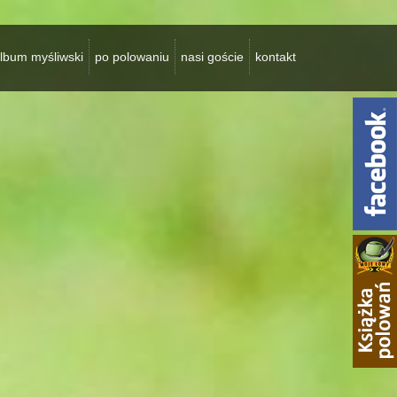
lbum myśliwski
po polowaniu
nasi goście
kontakt