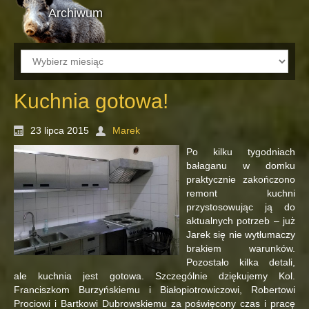
Archiwum
Archiwum
Kuchnia gotowa!
23 lipca 2015
Marek
Po kilku tygodniach
bałaganu w domku
praktycznie zakończono
remont kuchni
przystosowując ją do
aktualnych potrzeb – już
Jarek się nie wytłumaczy
brakiem warunków.
Pozostało kilka detali,
ale kuchnia jest gotowa. Szczególnie dziękujemy Kol.
Franciszkom Burzyńskiemu i Białopiotrowiczowi, Robertowi
Prociowi i Bartkowi Dubrowskiemu za poświęcony czas i pracę