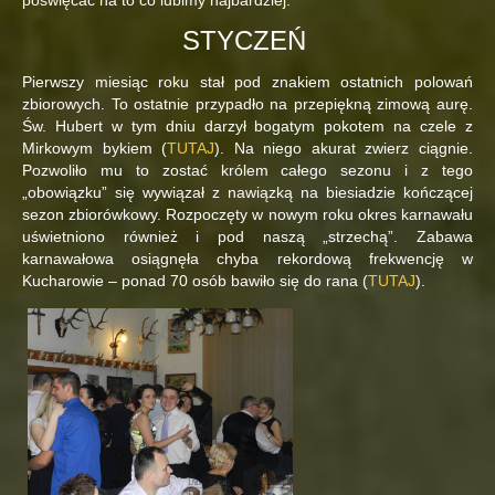
poświęcać na to co lubimy najbardziej.
STYCZEŃ
Pierwszy miesiąc roku stał pod znakiem ostatnich polowań
zbiorowych. To ostatnie przypadło na przepiękną zimową aurę.
Św. Hubert w tym dniu darzył bogatym pokotem na czele z
Mirkowym bykiem (
TUTAJ
). Na niego akurat zwierz ciągnie.
Pozwoliło mu to zostać królem całego sezonu i z tego
„obowiązku” się wywiązał z nawiązką na biesiadzie kończącej
sezon zbiorówkowy. Rozpoczęty w nowym roku okres karnawału
uświetniono również i pod naszą „strzechą”. Zabawa
karnawałowa osiągnęła chyba rekordową frekwencję w
Kucharowie – ponad 70 osób bawiło się do rana (
TUTAJ
).