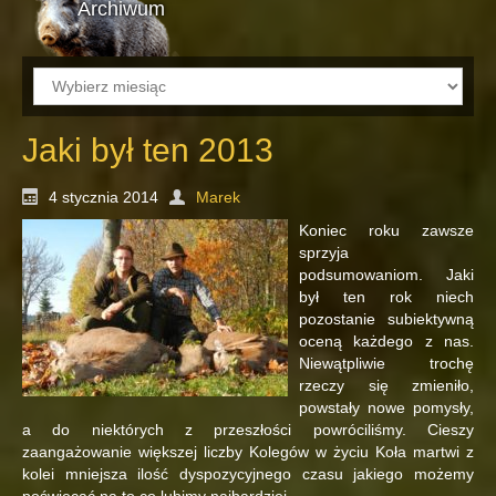
Archiwum
Archiwum
Jaki był ten 2013
4 stycznia 2014
Marek
Koniec roku zawsze
sprzyja
podsumowaniom. Jaki
był ten rok niech
pozostanie subiektywną
oceną każdego z nas.
Niewątpliwie trochę
rzeczy się zmieniło,
powstały nowe pomysły,
a do niektórych z przeszłości powróciliśmy. Cieszy
zaangażowanie większej liczby Kolegów w życiu Koła martwi z
kolei mniejsza ilość dyspozycyjnego czasu jakiego możemy