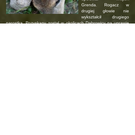
Grenda. Rogacz w
drugiej głowie nie
wykształcił drugiego
parostka. Pozyskany został w okolicach Dąbrowicy na uprawie
łubinu. Strzelcowi gratulujemy, a pozostałych Kolegów
zachęcamy do
Czytaj dalej...
aktualności
Budowa podjazdu pod skup
23 czerwca 2015
Marek
W trakcie minionego
weekendu w Kucharowie
trwały prace budowlane
polegające na budowie
podjazdu pod skup.