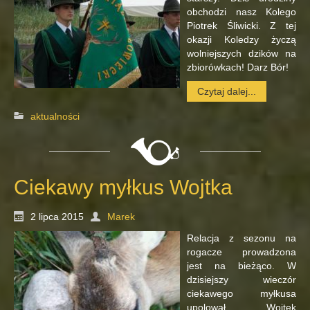
obchodzi nasz Kolego
Piotrek Śliwicki. Z tej
okazji Koledzy życzą
wolniejszych dzików na
zbiorówkach! Darz Bór!
Czytaj dalej...
aktualności
Ciekawy myłkus Wojtka
2 lipca 2015
Marek
Relacja z sezonu na
rogacze prowadzona
jest na bieżąco. W
dzisiejszy wieczór
ciekawego myłkusa
upolował Wojtek