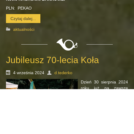
PLN: PEKAO
Czytaj dalej...
aktualności
Jubileusz 70-lecia Koła
4 września 2024
d.tederko
Dzień 30 sierpnia 2024
roku już na zawsze
zapisze się w historii
Koła Darzbór. Zewsząd
spływające gratulacje i
słowa uznania tylko
lekko koją żal, że to
trwało tak krótko i już
jest za nami.