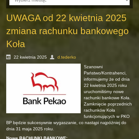
UWAGA od 22 kwietnia 2025
zmiana rachunku bankowego
Koła
22 kwietnia 2025
d.tederko
Szanowni
Państwo/Kontrahenci,
informujemy że od dnia
22 kwietnia 2025 roku
uruchomiliśmy nowe
rachunki bankowe Koła.
Zamknięcie poprzednich
rachunków Koła
funkcjonujących w PKO
BP będzie sukcesywnie wygaszanie, co nastąpi najpóźniej do
dnia 31 maja 2025 roku.
Nowe RACHUNKI BANKOWE: