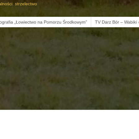
alności
,
strzelectwo
ografia „Łowiectwo na Pomorzu Środkowym”
TV Darz Bór – Wabiki 