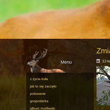
Zmi
12 l
Menu
z życia koła
jak to się zaczęło
polowanie
gospodarka
album myśliwski