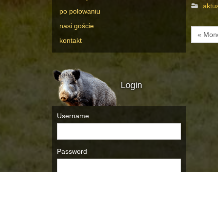
aktu
po polowaniu
nasi goście
« Mon
kontakt
Login
Username
Password
Remember Me