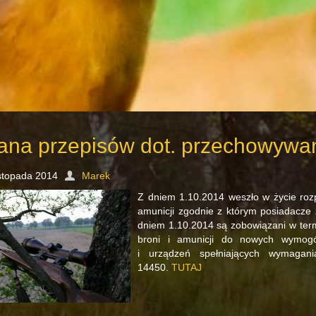
ana przepisów dot. przechowywan
istopada 2014
Marek
Z dniem 1.10.2014 weszło w życie ro
amunicji zgodnie z którym posiadacze 
dniem 1.10.2014 są zobowiązani w ter
broni i amunicji do nowych wymogów
i urządzeń spełniających wymaga
14450.
TUTAJ