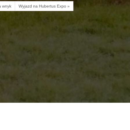
a wnyk
Wyjazd na Hubertus Expo »