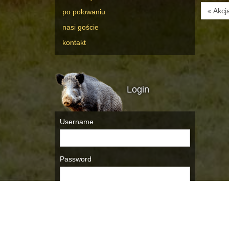
« Akcj
po polowaniu
nasi goście
kontakt
Login
Username
Password
Remember Me