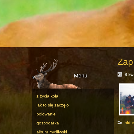
Zap
8 kw
Menu
z życia koła
jak to się zaczęło
polowanie
aktu
gospodarka
album myśliwski