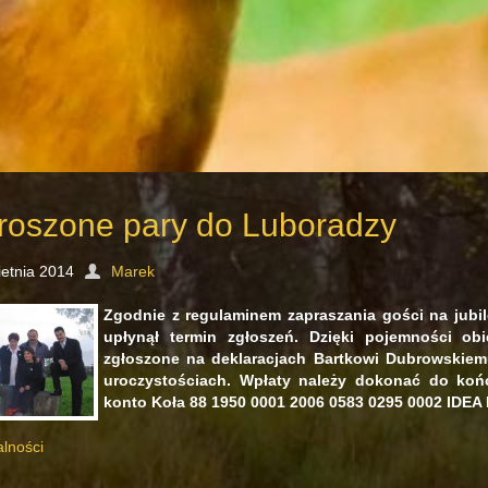
roszone pary do Luboradzy
ietnia 2014
Marek
Zgodnie z regulaminem zapraszania gości na jubi
upłynął termin zgłoszeń. Dzięki pojemności obi
zgłoszone na deklaracjach Bartkowi Dubrowskie
uroczystościach. Wpłaty należy dokonać do koń
konto Koła 88 1950 0001 2006 0583 0295 0002 IDEA
alności