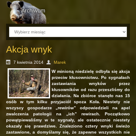
Archiwum
Archiwum
Akcja wnyk
7 kwietnia 2014
Marek
W minioną niedzielę odbyła się akcja
przeciw kłusownictwu. Po sygnałach
zastawiania wnyków przez
kłusowników od razu przeszliśmy do
działania. Na zbiórce stanęło nas 15
osób w tym kilku przyjaciół spoza Koła. Niestety nie
wszyscy gospodarze „rewirów” odpowiedzieli na apel
zwalczenia patologii na „ich” rewirach. Początkowo
powątpiewaliśmy w te sygnały, ale ostatecznie niestety
okazały się prawdziwe. Znaleziono cztery wnyki świeżo
zastawione, a domyślamy się, że zapewne wszystkich nie