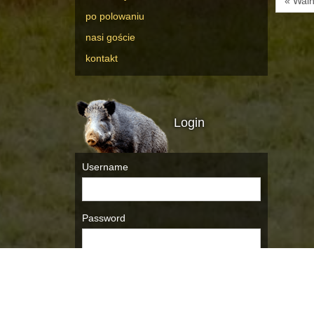
« Waln
po polowaniu
nasi goście
kontakt
Login
Username
Password
Remember Me