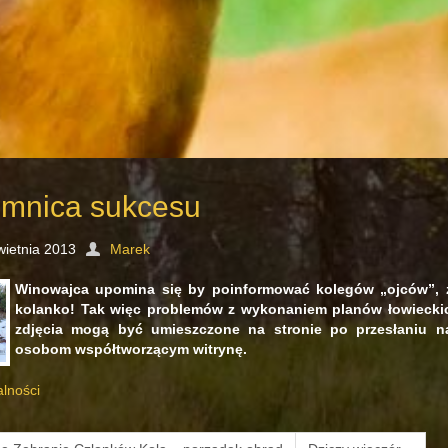
emnica sukcesu
wietnia 2013
Marek
Winowajca upomina się by poinformować kolegów „ojców”, że
kolanko! Tak więc problemów z wykonaniem planów łowieckic
zdjęcia mogą być umieszczone na stronie po przesłaniu n
osobom współtworzącym witrynę.
alności