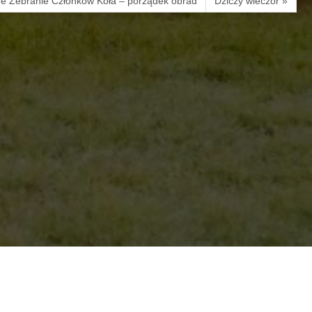
e Zebranie Członków Koła – porządek obrad
Dziczy wieczór »