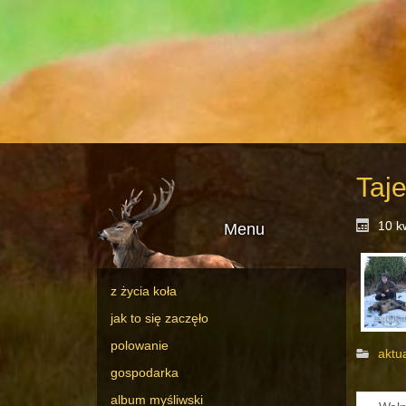
Taj
10 k
Menu
z życia koła
jak to się zaczęło
polowanie
aktu
gospodarka
album myśliwski