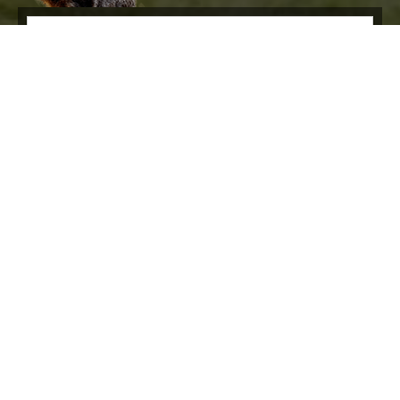
Archiwum
Szkolenie z elektronicznej
formy zgłoszeń na polowania
9 lipca 2015
Marek
W nadchodzącą
niedzielę po
zakończeniu zawodów
strzeleckich na strzelnicy
PZŁ w Manowie
odbędzie się szkolenie
praktyczne z obsługi
elektronicznej formy zgłoszeń na polowania, która zostanie
wprowadzona w naszym Kole. Instrukcja korzystania znajduje
się w dziale „Materiały do pobrania” po zalogowania. Zalecamy
zabranie ze sobą urządzeń umożliwiających korzystanie z