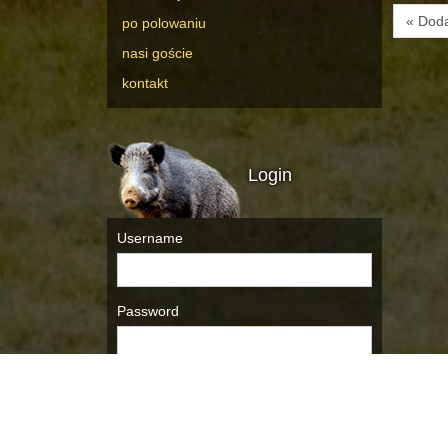
« Dod
po polowaniu
nasi goście
kontakt
Login
Username
Password
Remember Me