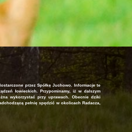
dostarczone przez Spółkę Juchowo. Informacje te
ądzeń łowieckich. Przypominamy, iż w dalszym
żna wykorzystać przy uprawach. Obecnie dziki
adchodzącą pełnię spędzić w okolicach Radacza,