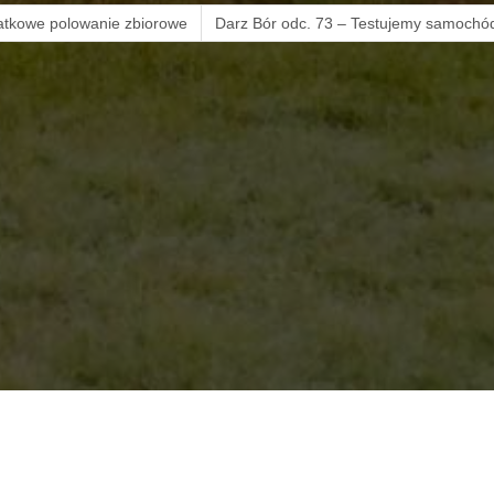
atkowe polowanie zbiorowe
Darz Bór odc. 73 – Testujemy samochód