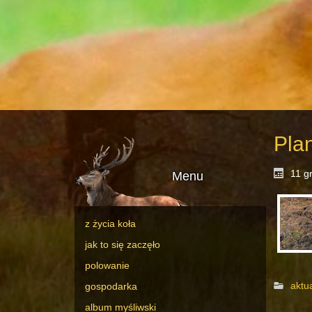
Pla
11 g
Menu
z życia koła
jak to się zaczęło
polowanie
aktu
gospodarka
album myśliwski