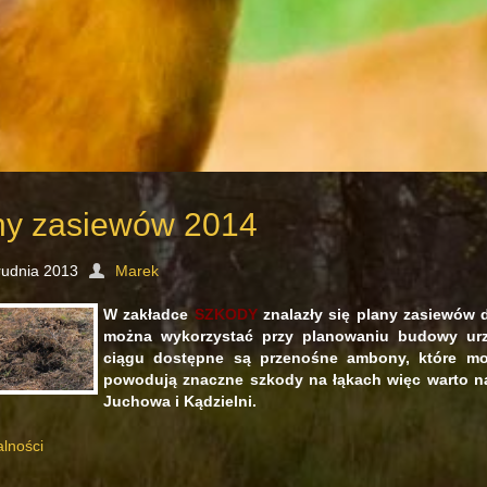
ny zasiewów 2014
rudnia 2013
Marek
W zakładce
SZKODY
znalazły się plany zasiewów 
można wykorzystać przy planowaniu budowy urz
ciągu dostępne są przenośne ambony, które mo
powodują znaczne szkody na łąkach więc warto n
Juchowa i Kądzielni.
alności