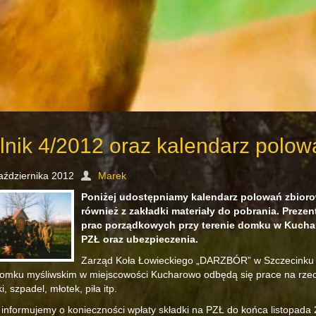
lnik 4/2012 oraz kalendarz polow
aździernika 2012
Marek
Poniżej udostępniamy kalendarz polowań zbior
również z zakładki materiały do pobrania. Preze
prac porządkowych przy terenie domku w Kucha
PZŁ oraz ubezpieczenia.
Zarząd Koła Łowieckiego „DARZBÓR” w Szczecinku up
omku myśliwskim w miejscowości Kucharowo odbędą się prace na rzecz
i, szpadel, młotek, piła itp.
informujemy o konieczności wpłaty składki na PZŁ do końca listopada 