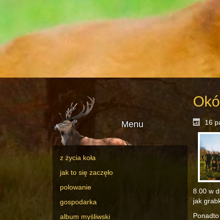
Okó
16 p
Menu
z życia koła
jak to się zaczęło
polowanie
8.00 w d
jak grabk
gospodarka
Ponadto 
album myśliwski