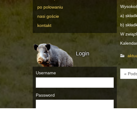
Wysokość
po polowaniu
a) skład
nasi goście
b) skład
kontakt
W związ
Kalendar
Login
aktu
Username
« Pod
Password
Remember Me