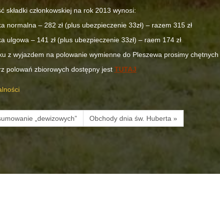
 składki członkowskiej na rok 2013 wynosi:
ka normalna – 282 zł (plus ubezpieczenie 33zł) – razem 315 zł
ka ulgowa – 141 zł (plus ubezpieczenie 33zł) – raem 174 zł
ku z wyjazdem na polowanie wymienne do Pleszewa prosimy chętnych o
z polowań zbiorowych dostępny jest
TUTAJ
alności
sumowanie „dewizowych”
Obchody dnia św. Huberta »