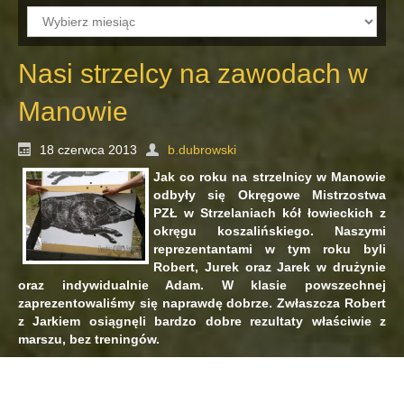
Archiwum
Nasi strzelcy na zawodach w
Manowie
18 czerwca 2013
b.dubrowski
Jak co roku na strzelnicy w Manowie
odbyły się Okręgowe Mistrzostwa
PZŁ w Strzelaniach kół łowieckich z
okręgu koszalińskiego. Naszymi
reprezentantami w tym roku byli
Robert, Jurek oraz Jarek w drużynie
oraz indywidualnie Adam. W klasie powszechnej
zaprezentowaliśmy się naprawdę dobrze. Zwłaszcza Robert
z Jarkiem osiągnęli bardzo dobre rezultaty właściwie z
marszu, bez treningów.
W tym roku nasze
koło reprezentowali
zawodnicy, którzy w