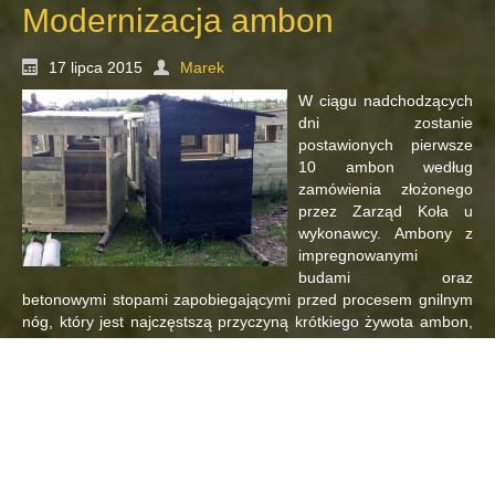
Modernizacja ambon
17 lipca 2015
Marek
W ciągu nadchodzących
dni zostanie
postawionych pierwsze
10 ambon według
zamówienia złożonego
przez Zarząd Koła u
wykonawcy. Ambony z
impregnowanymi
budami oraz
betonowymi stopami zapobiegającymi przed procesem gnilnym
nóg, który jest najczęstszą przyczyną krótkiego żywota ambon,
powinny pozwolić na użytkowanie nowych ambon przez dobre
naście lat.
Lista ambon wraz z ich lokalizacjami została uzgodniona już w
marcu podczas inwentaryzacji urządzeń.