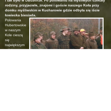
i tak było w Darzborze. Po polowaniu na myśliwych czekały
rodziny, przyjaciele, znajomi i goście naszego Koła przy
domku myśliwskim w Kucharowie gdzie odbyła się iście
łowiecka biesiada.
Polowania
Hubertowskie
w naszym
Kole cieszą
się
największym
zainteresowa
niem stąd też
jak zawsze
dopisała
frekwencja.
Na zbiórce
stawiło się 32 myśliwych. Po przywitaniu w nasze szeregi
oficjalnie wstąpił nasz kolega Paweł Firaza, który dokonał
ślubowania klęcząc tradycyjnie na lewym kolanie przy udziale
wszystkich zgromadzonych myśliwych tak więc tradycji i
obrzędów łowieckich nie brakowało w tym dniu. Dodatkowy
smaczek łowom dodali Paweł i Piotrek odgrywając sygnały na
sygnałówkach.