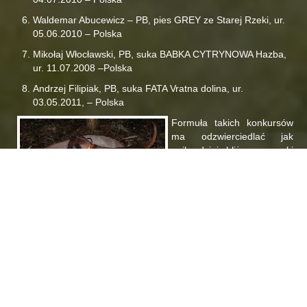
Waldemar Abucewicz – PB, pies GREY ze Starej Rzeki, ur.
05.06.2010 – Polska
Mikołaj Włocławski, PB, suka BABKA CYTRYNOWA Hazba,
ur. 11.07.2008 –Polska
Andrzej Filipiak, PB, suka FATA Vratna dolina, ur.
03.05.2011, – Polska
Formuła takich konkursów
ma odzwierciedlać jak
najbardziej zbliżone warunki
toteż posokowce
podkładane są na zestrzał
postrzałków z polowań i
pracują na naturalnych
tropach. Szczęście również
jest tu istotnym czynnikiem
gdyż od losowania zależy czy uda się trafić na postrzałka
możliwego do dojścia oraz długości ścieżki, od której m.in.
uzależniony jest dyplom. Przewodniczący Zarządu Klubu
Posokowca Wojciech Galwas opisał to tak: