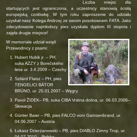
Liczba miejsc dla
startujących jest ograniczona, a uczestnicy stanowią ścisłą
europejską czołówkę. W tym roku zaproszenie do udziału
uzyskał nasz Kolega Andrzej ze swoim posokowcem FATA. Jako
zdecydowanie najmłodszy pies uzyskała dyplom III stopnia i
zajęła drugie miejsce!
W memoriale udział wzięli
Przewodnicy z psami:
Hubert Hubik jr. – PH,
suka AZZY z Borečského
lesa ur. 3.4.2009 – Czechy
Szilárd Flaisz – PH, pies
TENGELICI BÁTOR
BRÚNO, ur. 25.01.2007 – Węgry
Pavol ŽIDEK– PB, suka CIBA Vrátna dolina, ur. 06.03.2006–
Słowacja
Günter Baier – PB, pies FALCO vom Gamsenbrand, ur.
04.06.2007 – Austria
Łukasz Dzierżanowski – PB, pies DIABLO Zimny Trop, ur.
04.07.2010 – Polska