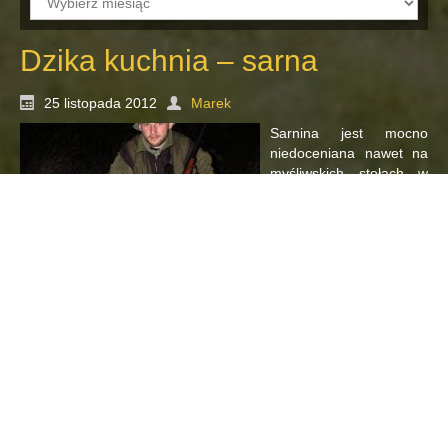
Dzika kuchnia – sarna
25 listopada 2012
Marek
Sarnina jest mocno
niedoceniana nawet na
myśliwskich stołach w
Polsce w
przeciwieństwie choćby
do krajów
skandynawskich.
Szczególnie młoda
sarnina może być miłym
smakowym doznaniem i nie mamy tu na myśli tylko i wyłącznie
„szaszłykarza” czy tatara. Istotą sprawy jest umiejętne
wykorzystanie mięsa, które wymaga szczególnej uwagi przy
obróbce. Poniżej znajdzie się z czasem szereg instruktaży z
pomysłami na przygotowanie sarny.