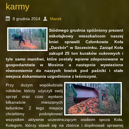
karmy
8 grudnia 2014
Marek
Siódmego grudnia spóźniony prezent
mikołajkowy mieszkańcom naszej
kniei sprawili Członkowie Koła
„Darzbór” w Szczecinku. Zarząd Koła
zakupił 25 ton buraków cukrowych i
tyle samo marchwi, które zostały wpierw zdeponowane w
gospodarstwie w Mosinie a następnie wywiezione
równomiernie do naszych łowisk pod paśniki i stałe
miejsca dokarmiania uzgodnione z leśniczymi.
Przy dużym współudziale
rolników, którzy użyczyli swój
sprzęt oraz czas wysłano
kilkanaście mieszanych
ładunków. Z tego miejsca
chcieliśmy podziękować
wszystkim aktywnie uczestniczącym osobom spoza Koła,
Kolegom, którzy stawili się na zbiórce i dopilnowali sprawnej