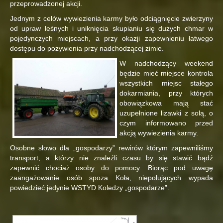
przeprowadzonej akcji.
Jednym z celów wywiezienia karmy było odciągnięcie zwierzyny
od upraw leśnych i uniknięcia skupianiu się dużych chmar w
pojedynczych miejscach, a przy okazji zapewnieniu łatwego
dostępu do pożywienia przy nadchodzącej zimie.
W nadchodzący weekend
będzie mieć miejsce kontrola
wszystkich miejsc stałego
dokarmiania, przy których
obowiązkowa mają stać
uzupełnione lizawki z solą, o
czym informowano przed
akcją wywiezienia karmy.
Osobne słowo dla „gospodarzy” rewirów którym zapewniliśmy
transport, a którzy nie znaleźli czasu by się stawić bądź
zapewnić chociaż osoby do pomocy. Biorąc pod uwagę
zaangażowanie osób spoza Koła, niepolujących wypada
powiedzieć jedynie WSTYD Koledzy „gospodarze”.