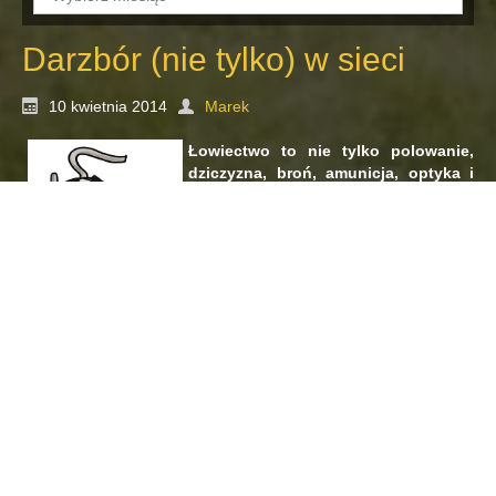
Darzbór (nie tylko) w sieci
10 kwietnia 2014
Marek
Łowiectwo to nie tylko polowanie,
dziczyzna, broń, amunicja, optyka i
inne gadżety. To także kultura i
polska tradycja, która wyraża się
między innymi we wspaniałych
dźwiękach muzyki łowieckiej. Pani
Diana Piotrowska wypowiada się na
temat promocji polskiego łowiectwa i
poprawy w społeczeństwie wizerunku
myśliwego z miłym naszym Darzborowym akcentem w 15
minucie 84-go odcinka programu „Darz Bór”.