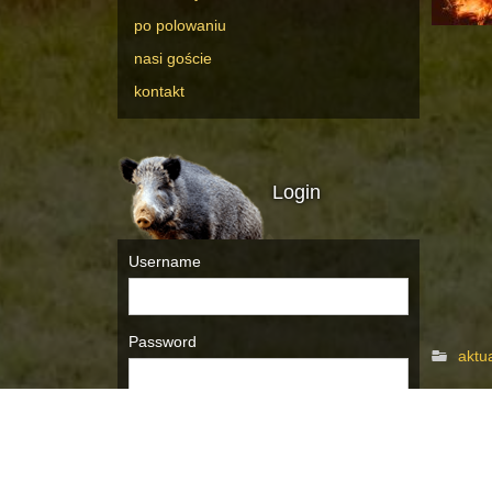
po polowaniu
nasi goście
kontakt
Login
Username
Password
aktu
« Przy
Remember Me