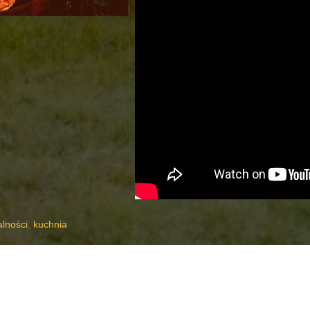
alności
,
kuchnia
strzelanie broni
Ocena prawidłowości odstrzału byków 2014 »