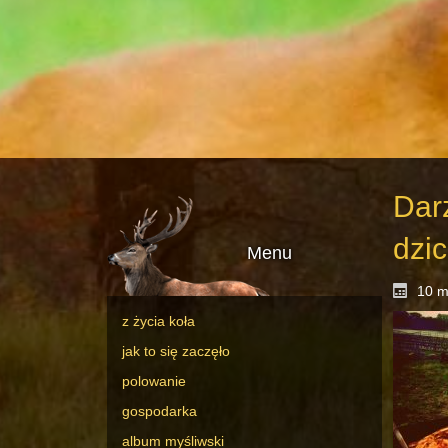
Dar
dzi
Menu
10 m
z życia koła
jak to się zaczęło
polowanie
gospodarka
album myśliwski