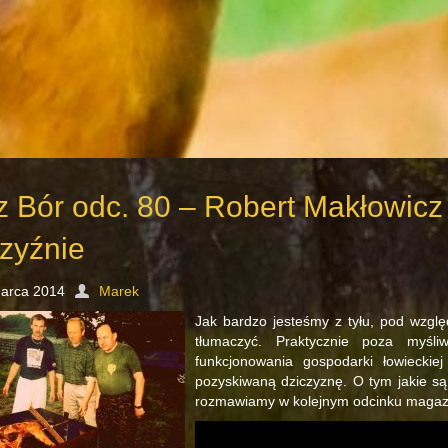
z Bór odc. 80 – Robert Makłowicz
czyźnie
arca 2014
Marek
Jak bardzo jesteśmy z tyłu, pod wzgl
tłumaczyć. Praktycznie poza myśl
funkcjonowania gospodarki łowieckie
pozyskiwaną dziczyznę. O tym jakie są
rozmawiamy w kolejnym odcinku magaz