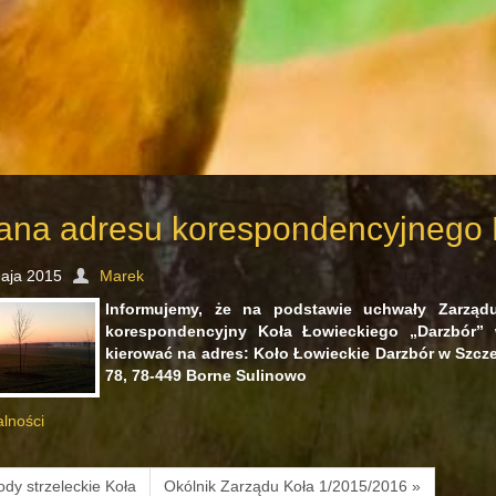
ana adresu korespondencyjnego 
aja 2015
Marek
Informujemy, że na podstawie uchwały Zarządu
korespondencyjny Koła Łowieckiego „Darzbór” 
kierować na adres: Koło Łowieckie Darzbór w Szcze
78, 78-449 Borne Sulinowo
alności
dy strzeleckie Koła
Okólnik Zarządu Koła 1/2015/2016 »