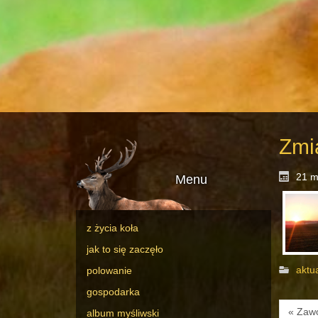
Zmi
21 m
Menu
z życia koła
jak to się zaczęło
aktu
polowanie
gospodarka
« Zawo
album myśliwski