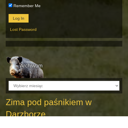
Remember Me
Lost Password
Archiwum
Archiwum
Zima pod paśnikiem w
Darzborze
8 kwietnia 2013
Marek