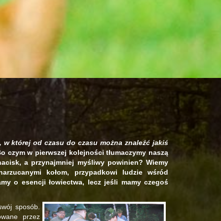
ą, w której od czasu do czasu można znaleźć jakiś
Bo czym w pierwszej kolejności tłumaczymy naszą
acisk, a przynajmniej myśliwy powinien? Wiemy
 narzucanymi kołom, przypadkowi ludzie wśród
namy o esencji łowiectwa, lecz jeśli mamy czegoś
swój sposób.
wowane przez