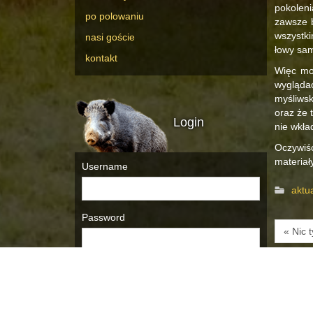
pokolen
po polowaniu
zawsze b
wszystki
nasi goście
łowy sam
kontakt
Więc mo
wyglądać
myśliwsk
oraz że 
Login
nie wkł
Oczywiśc
materiał
Username
aktu
Password
« Nic 
Remember Me