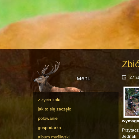
Zbió
27 s
Menu
z życia koła
jak to się zaczęło
polowanie
wymagać
gospodarka
Przytac
Jednak 
album myśliwski