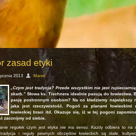
r zasad etyki
tycznia 2013
Marek
„Czym jest tradycja? Przede wszystkim nie jest rupieciarni
skarb.”
Słowa ks. Tischnera idealnie pasują do łowiectwa. 
pasję postronnym osobom? Na co kładziemy największy n
jaka jest rzeczywistość. Pogoń za planami łowieckimi
łowieckiej braci itd. Okazuje się, iż w tej pogoni zapomi
 zacznijmy od siebie.
zanie regułek czym jest etyka nie ma sensu. Każdy odbiera to na 
tradycja i reguły pewnych obrzędów łowieckich są stałe, kulty