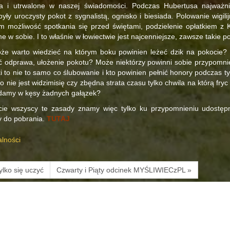
ia i utrwalone w naszej świadomości. Podczas Hubertusa najważn
yły uroczysty pokot z sygnalistą, ognisko i biesiada. Polowanie wigili
m możliwość spotkania się przed świętami, podzielenie opłatkiem z 
e w sobie. I to właśnie w łowiectwie jest najcenniejsze, zawsze takie p
że warto wiedzieć na którym boku powinien leżeć dzik na pokocie?
 odprawa, ułożenie pokotu? Może niektórzy powinni sobie przypomnie
i to nie to samo co ślubowanie i kto powinien pełnić honory podczas 
to nie jest widzimisię czy zbędna strata czasu tylko chwila na którą fr
adamy w kęsy żadnych gałązek?
ie wszyscy te zasady znamy więc tylko ku przypomnieniu udostępnia
y do pobrania.
TUTAJ
alności
tylko się uczyć
Czwarty i Piąty odcinek MYŚLIWIECzPL »