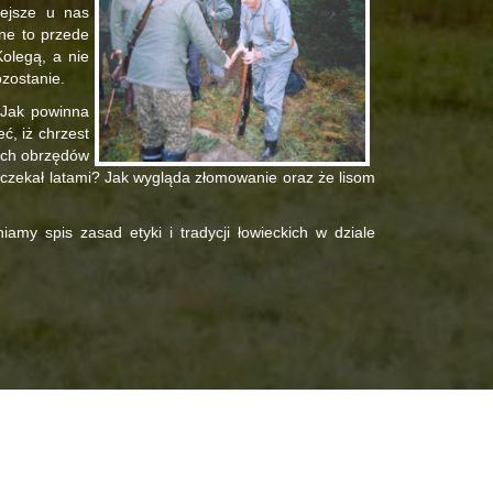
iejsze u nas
jne to przede
Kolegą, a nie
ozostanie.
 Jak powinna
ć, iż chrzest
tych obrzędów
yc czekał latami? Jak wygląda złomowanie oraz że lisom
my spis zasad etyki i tradycji łowieckich w dziale